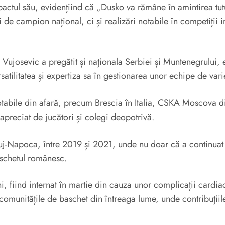
actul său, evidențiind că „Dusko va rămâne în amintirea tuturo
i de campion național, ci și realizări notabile în competiții i
b, Vujosevic a pregătit și naționala Serbiei și Muntenegrulu
tilitatea și expertiza sa în gestionarea unor echipe de varie
otabile din afară, precum Brescia în Italia, CSKA Moscova di
, apreciat de jucători și colegi deopotrivă.
luj-Napoca, între 2019 și 2021, unde nu doar că a continuat s
baschetul românesc.
i, fiind internat în martie din cauza unor complicații cardi
 comunitățile de baschet din întreaga lume, unde contribuțiil