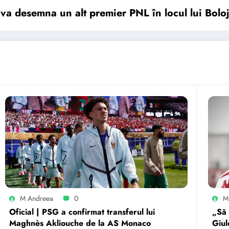
 va desemna un alt premier PNL în locul lui Bol
M Andreea
0
M
Oficial | PSG a confirmat transferul lui
„Să 
Maghnès Akliouche de la AS Monaco
Giul