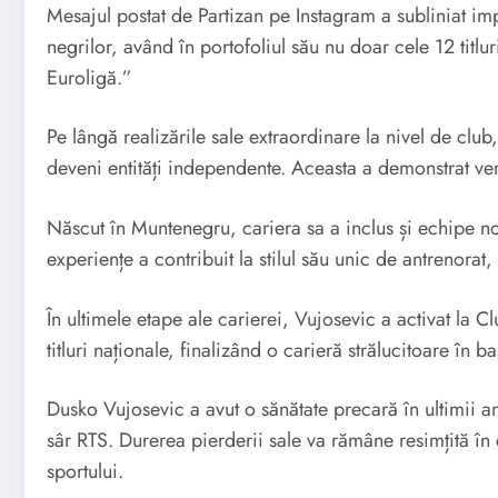
Mesajul postat de Partizan pe Instagram a subliniat imp
negrilor, având în portofoliul său nu doar cele 12 titlur
Euroligă.”
Pe lângă realizările sale extraordinare la nivel de clu
deveni entități independente. Aceasta a demonstrat versa
Născut în Muntenegru, cariera sa a inclus și echipe n
experiențe a contribuit la stilul său unic de antrenorat
În ultimele etape ale carierei, Vujosevic a activat la C
titluri naționale, finalizând o carieră strălucitoare în 
Dusko Vujosevic a avut o sănătate precară în ultimii an
sâr RTS. Durerea pierderii sale va rămâne resimțită în
sportului.