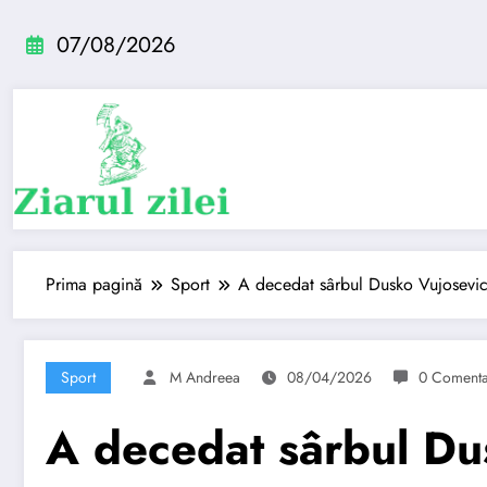
Sari
la
07/08/2026
conținut
Prima pagină
Sport
A decedat sârbul Dusko Vujosevic,
Sport
M Andreea
08/04/2026
0 Comenta
A decedat sârbul Dus