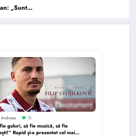
ojan: „Sunt…
 Andreea
0
fie goluri, să fie muzică, să fie
ești!” Rapid și-a prezentat cel mai