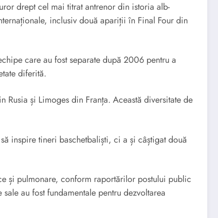
r drept cel mai titrat antrenor din istoria alb-
nternaționale, inclusiv două apariții în Final Four din
i, echipe care au fost separate după 2006 pentru a
tate diferită.
n Rusia și Limoges din Franța. Această diversitate de
ă inspire tineri baschetbaliști, ci a și câștigat două
ace și pulmonare, conform raportărilor postului public
e sale au fost fundamentale pentru dezvoltarea