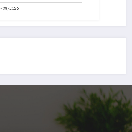
stiții. ”Grecia,…
5/08/2026