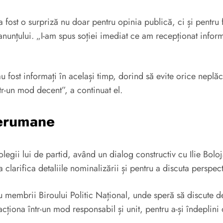
a fost o surpriză nu doar pentru opinia publică, ci și pentru 
nunțului. „I-am spus soției imediat ce am recepționat inform
au fost informați în același timp, dorind să evite orice neplă
tr-un mod decent”, a continuat el.
nterumane
legii lui de partid, având un dialog constructiv cu Ilie Bolo
a clarifica detaliile nominalizării și pentru a discuta perspe
 membrii Biroului Politic Național, unde speră să discute desp
ționa într-un mod responsabil și unit, pentru a-și îndeplini o