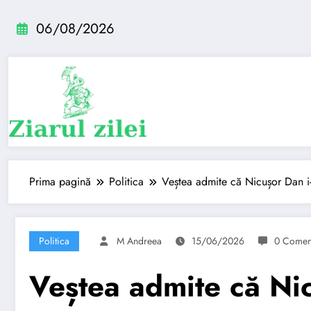
Sari
la
06/08/2026
conținut
Prima pagină
Politica
Veștea admite că Nicușor Dan i-a
Politica
M Andreea
15/06/2026
0 Coment
Veștea admite că Nicu