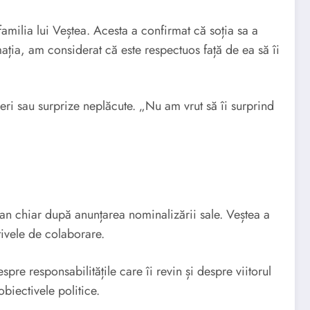
familia lui Veștea. Acesta a confirmat că soția sa a
ația, am considerat că este respectuos față de ea să îi
ceri sau surprize neplăcute. „Nu am vrut să îi surprind
jan chiar după anunțarea nominalizării sale. Veștea a
ctivele de colaborare.
re responsabilitățile care îi revin și despre viitorul
biectivele politice.