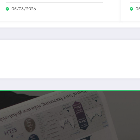
august. 919 primari au…
inve
05/08/2026
0