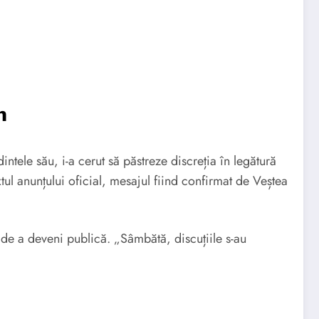
n
tele său, i-a cerut să păstreze discreția în legătură
ul anunțului oficial, mesajul fiind confirmat de Veștea
e de a deveni publică. „Sâmbătă, discuțiile s-au