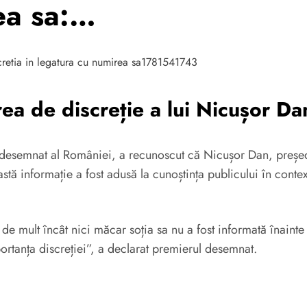
ea sa:…
ea de discreție a lui Nicușor Da
 desemnat al României, a recunoscut că Nicușor Dan, președin
ă informație a fost adusă la cunoștința publicului în context
t de mult încât nici măcar soția sa nu a fost informată înaint
mportanța discreției”, a declarat premierul desemnat.