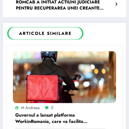
ROMCAB A INITIAT ACTIUNI JUDICIARE
PENTRU RECUPERAREA UNEI CREANTE
ESTIMATE LA 23 MILIOANE € DE LA GRUPUL
AUSTRIAC MEINHART ȘI SOLICITĂ
DESPĂGUBIRI ÎNTR-UN CONFLICT
COMERCIAL MAJOR
ARTICOLE SIMILARE
M Andreea
0
Guvernul a lansat platforma
WorkinRomania, care va facilita
angajarea străinilor în România.