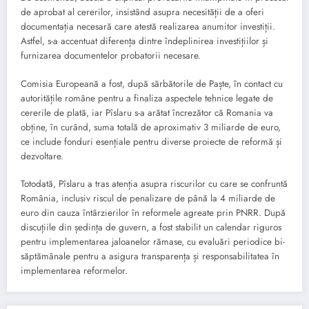
de aprobat al cererilor, insistând asupra necesității de a oferi
documentația necesară care atestă realizarea anumitor investiții.
Astfel, s-a accentuat diferența dintre îndeplinirea investițiilor și
furnizarea documentelor probatorii necesare.
Comisia Europeană a fost, după sărbătorile de Paște, în contact cu
autoritățile române pentru a finaliza aspectele tehnice legate de
cererile de plată, iar Pîslaru s-a arătat încrezător că Romania va
obține, în curând, suma totală de aproximativ 3 miliarde de euro,
ce include fonduri esențiale pentru diverse proiecte de reformă și
dezvoltare.
Totodată, Pîslaru a tras atenția asupra riscurilor cu care se confruntă
România, inclusiv riscul de penalizare de până la 4 miliarde de
euro din cauza întârzierilor în reformele agreate prin PNRR. După
discuțiile din ședința de guvern, a fost stabilit un calendar riguros
pentru implementarea jaloanelor rămase, cu evaluări periodice bi-
săptămânale pentru a asigura transparența și responsabilitatea în
implementarea reformelor.