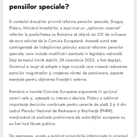
pensiilor speciale?
În contextul discuțiilor privind reforma pensiilor speciale, Dragoș
Pîslaru, Ministrul Investițiilor, a exprimat un „optimism rezervat”
referitor la posibilitatea ca România să obțină cei 231 de milioane
de euro solicitat de la Comisia Europeană. Această sumă este
contingentată de îndeplinirea jalonului asociat reformei pensiilor
speciale, care include modificări esențiale în legislația națională.
Deși termenul limită stabilit, 28 noiembrie 2025, a fost depășit,
Guvernul a reușit să adopte o lege crucială care vizează reducerea
pensiilor magistraților și creșterea vârstei de pensionare, aspecte
esențiale pentru obținerea finanțării externe.
România a înaintat Comisiei Europene argumente în sprijinul
cererii sale și, așteaptă cu interes o decizie. Pîslaru a subliniat
importanța deciziilor combinate pentru cererile de plată 3 și 4 din
cadrul Planului Național de Redresare și Reziliență (PNRR),
menționând că analizele preliminare ale autorităților europene nu
au fost încă făcute publice.
De asemenea, acesta a explicat provocările întâmpinate în procesul