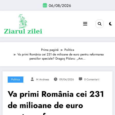
Sari
06/08/2026
la
conținut
Prima pagină
Politica
Va primi România cei 231 de milioane de euro pentru reformarea
pensiilor speciale? Dragoș Pîslaru: „Am…
Politica
M Andreea
09/04/2026
0 Comentarii
Va primi România cei 231
de milioane de euro