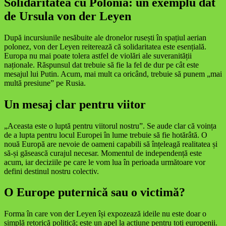
Solidaritatea cu Polonia: un exemplu dat
de Ursula von der Leyen
După incursiunile nesăbuite ale dronelor rusești în spațiul aerian
polonez, von der Leyen reiterează că solidaritatea este esențială.
Europa nu mai poate tolera astfel de violări ale suveranității
naționale. Răspunsul dat trebuie să fie la fel de dur pe cât este
mesajul lui Putin. Acum, mai mult ca oricând, trebuie să punem „mai
multă presiune” pe Rusia.
Un mesaj clar pentru viitor
„Aceasta este o luptă pentru viitorul nostru”. Se aude clar că voința
de a lupta pentru locul Europei în lume trebuie să fie hotărâtă. O
nouă Europă are nevoie de oameni capabili să înțeleagă realitatea și
să-și găsească curajul necesar. Momentul de independență este
acum, iar deciziile pe care le vom lua în perioada următoare vor
defini destinul nostru colectiv.
O Europe puternică sau o victimă?
Forma în care von der Leyen își expozează ideile nu este doar o
simplă retorică politică; este un apel la acțiune pentru toți europenii.