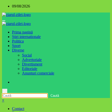
Sari
09/08/2026
la
conținut
Prima pagină
Stiri internationale
Politica
Sport
Diverse
Social
Advertoriale
Divertisment
Editoriale
Anunturi comerciale
×
×
Contact