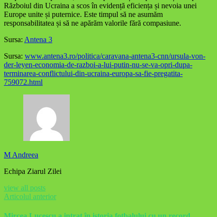
Războiul din Ucraina a scos în evidență eficiența și nevoia unei
Europe unite și puternice. Este timpul să ne asumăm
responsabilitatea și să ne apărăm valorile fără compasiune.
Sursa:
Antena 3
Sursa:
www.antena3.ro/politica/caravana-antena3-cnn/ursula-von-
der-leyen-economia-de-razboi-a-lui-putin-nu-se-va-opri-dupa-
terminarea-conflictului-din-ucraina-europa-sa-fie-pregatita-
759072.html
M Andreea
Echipa Ziarul Zilei
view all posts
Articolul anterior
Mircea Lucescu a intrat în istoria fotbalului cu un record