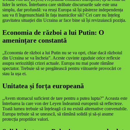
lider în serios. Întrebarea care străbate discursurile sale este una
simplu, dar profundă: va reuși Europa să își păstreze independența
sau va fi îngenunchiată în fața inamicilor săi? Cei care nu înțeleg
gravitatea situației din Ucraina ar face bine să își revizuiască poziția.
Economia de război a lui Putin: O
amenințare constantă
„Economia de război a lui Putin nu se va opri, chiar dacă războiul
din Ucraina se va încheia”. Aceste cuvinte zguduie orice reflexie
asupra seriozității crizei actuale. Europa nu mai poate rămâne
spectator. Trebuie să se pregătească pentru viitoarele provocări ce
stau la ușa ei.
Unitatea și forța europeană
„Avem stomacul suficient de tare pentru a putea lupta?” Aceasta este
întrebarea la care von der Leyen îndeamnă europenii să reflecteze.
Toată lumea trebuie să înțeleagă că nu există alternative convenabile.
Europa trebuie să se unească, să rămână solidă și să-și asume
protecția propriilor valori.