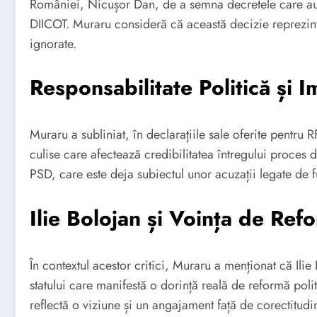
României, Nicușor Dan, de a semna decretele care au 
DIICOT. Muraru consideră că această decizie reprezintă o
ignorate.
Responsabilitate Politică și I
Muraru a subliniat, în declarațiile sale oferite pentru
culise care afectează credibilitatea întregului proces de
PSD, care este deja subiectul unor acuzații legate de fu
Ilie Bolojan și Voința de Ref
În contextul acestor critici, Muraru a menționat că Ilie 
statului care manifestă o dorință reală de reformă poli
reflectă o viziune și un angajament față de corectitudin