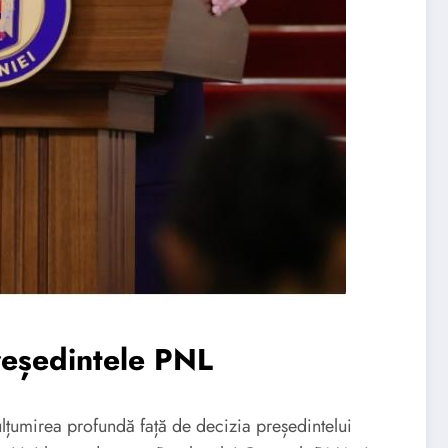
reședintele PNL
ulțumirea profundă față de decizia președintelui