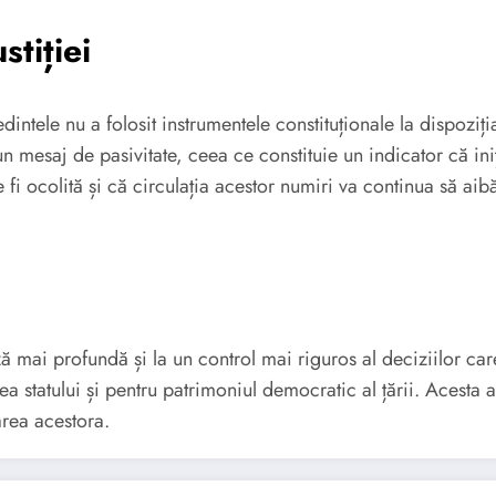
stiției
ntele nu a folosit instrumentele constituționale la dispoziți
n mesaj de pasivitate, ceea ce constituie un indicator că iniți
e fi ocolită și că circulația acestor numiri va continua să a
 mai profundă și la un control mai riguros al deciziilor care 
tea statului și pentru patrimoniul democratic al țării. Acesta
area acestora.