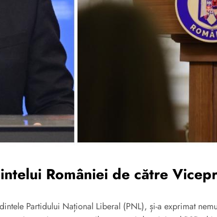
dintelui României de către Vicep
dintele Partidului Național Liberal (PNL), și-a exprimat nem