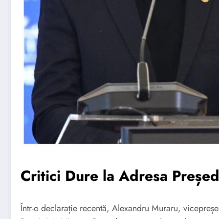
Critici Dure la Adresa Preșe
Într-o declarație recentă, Alexandru Muraru, vicepreșe