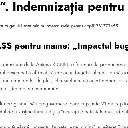
”. Indemnizația pentru
ASS pentru mame: „Impactul bug
 emisiunii de la Antena 3 CNN, referitoare la propunerea de 
ul desemnat a afirmat că impactul bugetar al acestei măsuri
ilioane de lei. În plus, el a subliniat că acest demers ar ser
lației din motive economice.
i din programul său de guvernare, care cuprinde 21 de capitol
tul de a susține familiile și a încuraja o natalitate mai ridic
umită vârstă, impactul bugetar este minim”, a reiterat Toma