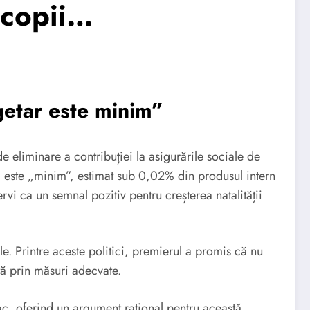
 copii…
etar este minim”
eliminare a contribuției la asigurările sociale de
 este „minim”, estimat sub 0,02% din produsul intern
vi ca un semnal pozitiv pentru creșterea natalității
e. Printre aceste politici, premierul a promis că nu
ată prin măsuri adecvate.
c, oferind un argument rațional pentru această