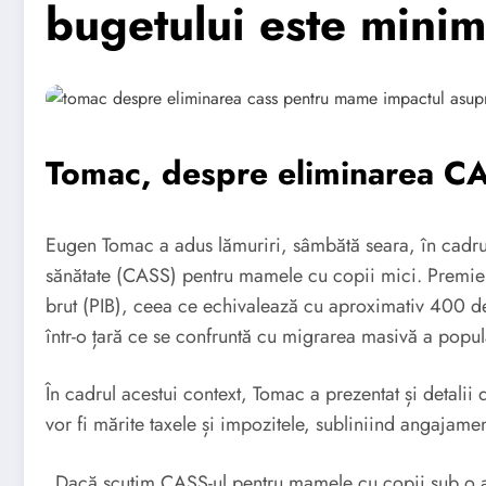
bugetului este minim
Tomac, despre eliminarea C
Eugen Tomac a adus lămuriri, sâmbătă seara, în cadrul
sănătate (CASS) pentru mamele cu copii mici. Premier
brut (PIB), ceea ce echivalează cu aproximativ 400 de m
într-o țară ce se confruntă cu migrarea masivă a popu
În cadrul acestui context, Tomac a prezentat și detali
vor fi mărite taxele și impozitele, subliniind angajamen
„Dacă scutim CASS-ul pentru mamele cu copii sub o an