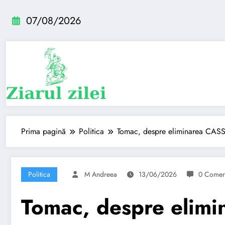
Sari
la
07/08/2026
conținut
Prima pagină
Politica
Tomac, despre eliminarea CASS 
Politica
M Andreea
13/06/2026
0 Coment
Tomac, despre elimi