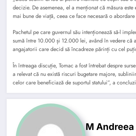
decizie. De asemenea, el a menționat că măsura este e
mai bune de viață, ceea ce face necesară o abordare pro
Pachetul pe care guvernul său intenționează să-l imple
sumă între 10.000 și 12.000 lei, având în vedere că a
angajatorii care decid să încadreze părinți cu cel puțin
În întreaga discuție, Tomac a fost întrebat despre surs
a relevat că nu există riscuri bugetare majore, sublin
celor care beneficiază de suportul statului”, a concluz
M Andreea