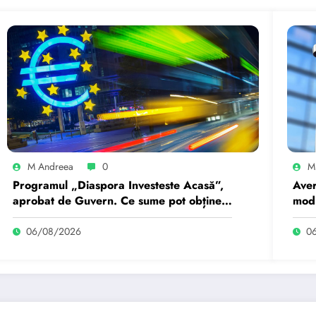
M Andreea
0
M
Programul „Diaspora Investeste Acasă”,
Aver
aprobat de Guvern. Ce sume pot obține
modi
românii care se întorc…
Bucu
06/08/2026
0