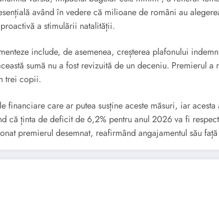
sențială având în vedere că milioane de români au alegerea 
activă a stimulării natalității.
menteze include, de asemenea, creșterea plafonului indemniz
ceastă sumă nu a fost revizuită de un deceniu. Premierul a 
 trei copii.
ele financiare care ar putea susține aceste măsuri, iar acesta
iind că ținta de deficit de 6,2% pentru anul 2026 va fi respe
ionat premierul desemnat, reafirmând angajamentul său față de