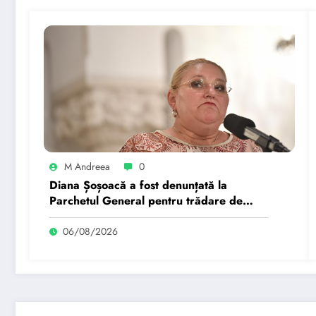
M Andreea
0
Diana Șoșoacă a fost denunțată la
Parchetul General pentru trădare de
țară: „Este subordonată unei…”
06/08/2026