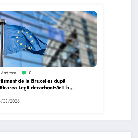
 Andreea
0
tisment de la Bruxelles după
ficarea Legii decarbonizării la
rești: Orice regres…
6/08/2026