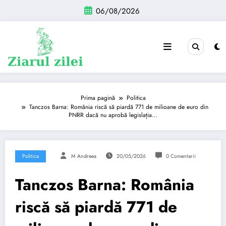
Sari
06/08/2026
la
conținut
Prima pagină
Politica
Tanczos Barna: România riscă să piardă 771 de milioane de euro din
PNRR dacă nu aprobă legislația…
Politica
M Andreea
20/05/2026
0 Comentarii
Tanczos Barna: România
riscă să piardă 771 de