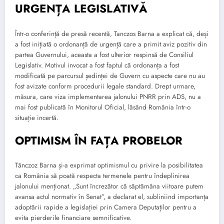
URGENȚA LEGISLATIVĂ
Într-o conferință de presă recentă, Tanczos Barna a explicat că, deși
a fost inițiată o ordonanță de urgență care a primit aviz pozitiv din
partea Guvernului, aceasta a fost ulterior respinsă de Consiliul
Legislativ. Motivul invocat a fost faptul că ordonanța a fost
modificată pe parcursul ședinței de Guvern cu aspecte care nu au
fost avizate conform procedurii legale standard. Drept urmare,
măsura, care viza implementarea jalonului PNRR prin ADS, nu a
mai fost publicată în Monitorul Oficial, lăsând România într-o
situație incertă.
OPTIMISM ÎN FAȚA PROBELOR
Tânczoz Barna și-a exprimat optimismul cu privire la posibilitatea
ca România să poată respecta termenele pentru îndeplinirea
jalonului menționat. „Sunt încrezător că săptămâna viitoare putem
avansa actul normativ în Senat”, a declarat el, subliniind importanța
adoptării rapide a legislației prin Camera Deputaților pentru a
evita pierderile financiare semnificative.