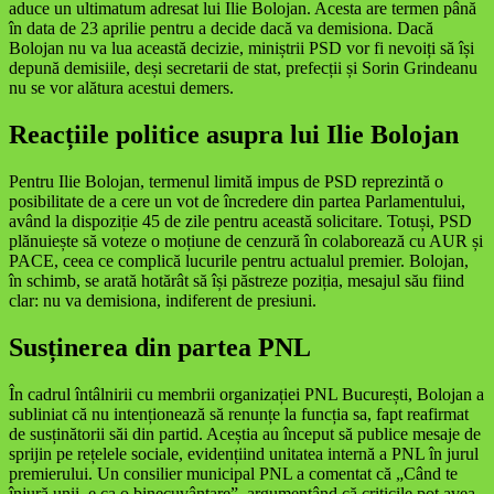
aduce un ultimatum adresat lui Ilie Bolojan. Acesta are termen până
în data de 23 aprilie pentru a decide dacă va demisiona. Dacă
Bolojan nu va lua această decizie, miniștrii PSD vor fi nevoiți să își
depună demisiile, deși secretarii de stat, prefecții și Sorin Grindeanu
nu se vor alătura acestui demers.
Reacțiile politice asupra lui Ilie Bolojan
Pentru Ilie Bolojan, termenul limită impus de PSD reprezintă o
posibilitate de a cere un vot de încredere din partea Parlamentului,
având la dispoziție 45 de zile pentru această solicitare. Totuși, PSD
plănuiește să voteze o moțiune de cenzură în colaborează cu AUR și
PACE, ceea ce complică lucurile pentru actualul premier. Bolojan,
în schimb, se arată hotărât să își păstreze poziția, mesajul său fiind
clar: nu va demisiona, indiferent de presiuni.
Susținerea din partea PNL
În cadrul întâlnirii cu membrii organizației PNL București, Bolojan a
subliniat că nu intenționează să renunțe la funcția sa, fapt reafirmat
de susținătorii săi din partid. Aceștia au început să publice mesaje de
sprijin pe rețelele sociale, evidențiind unitatea internă a PNL în jurul
premierului. Un consilier municipal PNL a comentat că „Când te
înjură unii, e ca o binecuvântare”, argumentând că criticile pot avea