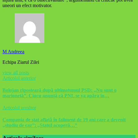
uneori un efect motivator.
M Andreea
Echipa Ziarul Zilei
view all posts
Articolul anterior
Bolojan ripostează după ultimatumul PSD: „Nu sunt o
marionetă”. Ciucu anunță că PNL se va apăra în…
Articolul următor
Compania de stat aflată în faliment de 19 ani care a devenit
„studiu de caz”: „Statul acoperă…”