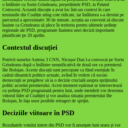
o întâlnire cu Sorin Grindeanu, președintele PSD, la Palatul
Cotroceni. Această discuție a avut loc într-un context în care
tensiunile din Coaliție ating cote ridicate, iar întâlnirea s-a derulat pe
parcursul a aproximativ 30 de minute. aceștia au convenit să discute
înainte ca Grindeanu să plece în teritoriu pentru ultimele ședințe
regionale ale PSD, programate înaintea unei decizii importante
planificate pe 20 aprilie.
Contextul discuției
Potrivit surselor Antena 3 CNN, Nicușor Dan l-a convocat pe Sorin
Grindeanu după o întâlnire semnificativă de două ore cu premierul
Ilie Bolojan. Aceste discuții sunt percepute ca fiind esențiale în
cadrul dinamicii politice actuale, având în vedere că social-
democrații se pregătesc să ia o decizie crucială asupra sprijinului
politic acordat premierului. Acest moment eșalonat se intersectează
cu ședința PSD programată pentru luni, unde membrii vor desemna
viitorul lider al Coaliției și vor analiza situația premierului Ilie
Bolojan, în fața unor posibile retrageri de sprijin.
Deciziile viitoare în PSD
Rezultatele votului intern din PSD vor fi anunțate luni seara și vor