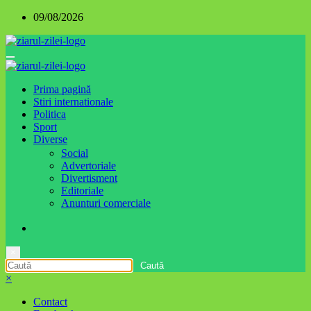
Sari
09/08/2026
la
conținut
Prima pagină
Stiri internationale
Politica
Sport
Diverse
Social
Advertoriale
Divertisment
Editoriale
Anunturi comerciale
×
×
Contact