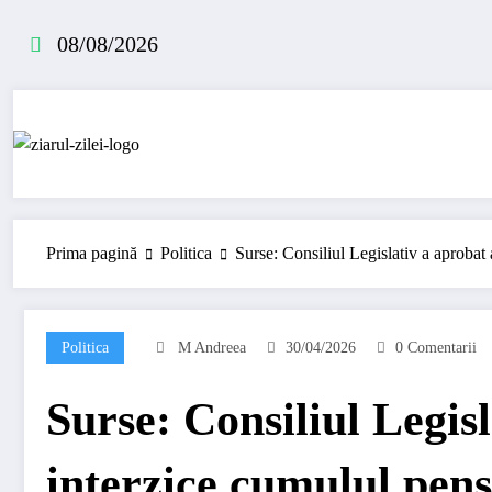
Sari
la
08/08/2026
conținut
Prima pagină
Politica
Surse: Consiliul Legislativ a aprobat a
Politica
M Andreea
30/04/2026
0 Comentarii
Surse: Consiliul Legis
interzice cumulul pensi