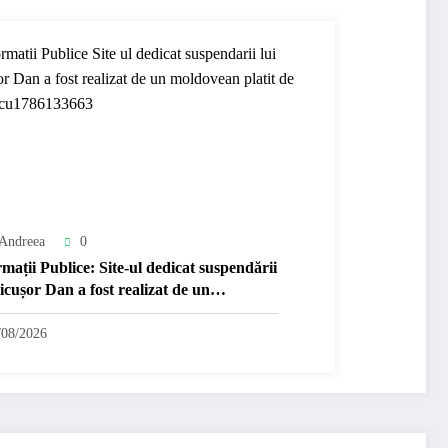
Andreea
0
mații Publice: Site-ul dedicat suspendării
icușor Dan a fost realizat de un
ovean plătit de AUR cu…
/08/2026