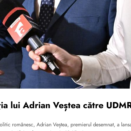
ația lui Adrian Veștea către UDM
politic românesc, Adrian Veștea, premierul desemnat, a lansa