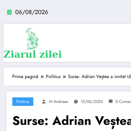
Sari
la
06/08/2026
conținut
Prima pagină
Politica
Surse: Adrian Veștea a invitat U
Politica
M Andreea
15/06/2026
0 Coment
Surse: Adrian Veștea