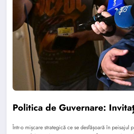
Politica de Guvernare: Invit
Într-o mișcare strategică ce se desfășoară în peisajul 