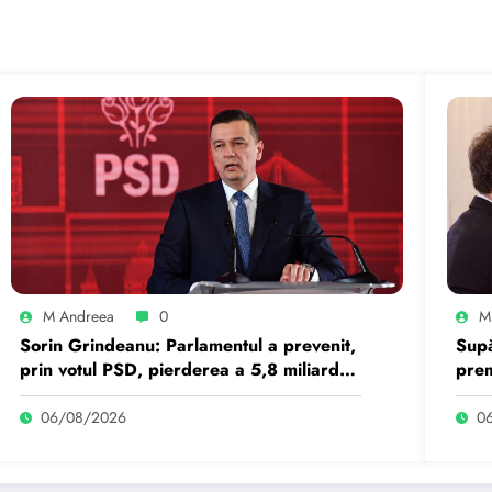
M Andreea
0
M
Sorin Grindeanu: Parlamentul a prevenit,
Supă
prin votul PSD, pierderea a 5,8 miliarde
prem
de euro din PNRR
„pl
06/08/2026
0