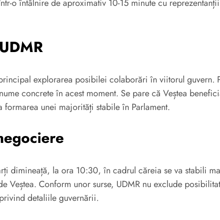
ntr-o întâlnire de aproximativ 10-15 minute cu reprezentanț
ia UDMR
principal explorarea posibilei colaborări în viitorul guvern. 
 nume concrete în acest moment. Se pare că Veștea beneficiaz
a formarea unei majorități stabile în Parlament.
negociere
 dimineață, la ora 10:30, în cadrul căreia se va stabili ma
tă de Veștea. Conform unor surse, UDMR nu exclude posibilita
ivind detaliile guvernării.