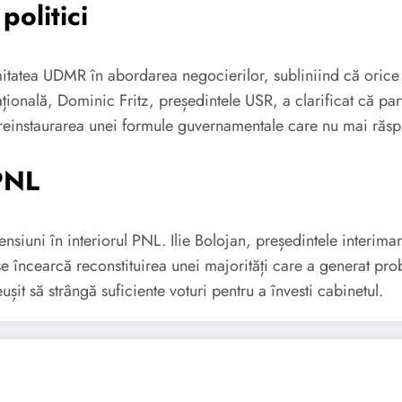
politici
tatea UDMR în abordarea negocierilor, subliniind că orice in
ională, Dominic Fritz, președintele USR, a clarificat că part
einstaurarea unei formule guvernamentale care nu mai răspund
 PNL
nsiuni în interiorul PNL. Ilie Bolojan, președintele interima
ă se încearcă reconstituirea unei majorități care a generat p
it să strângă suficiente voturi pentru a învesti cabinetul.