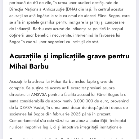
perioadă de 60 de zile, în urma unor audieri desfășurate de
Direcția Națională Anticorupție (DNA) din Iași. În centrul acestor
acuzații se află legăturile sale cu omul de afaceri Fănel Bogos, care
se află în spatele gratiilor pentru instigare la șantaj și cumpărare
de influență. Barbu este acuzat de influența sa politică în scopul
obținerii unor beneficii necuvenite, intervenind în favoarea lui
Bogos în cadrul unor negocieri cu instituții de stat.
Acuzațiile și implicațiile grave pentru
Mihai Barbu
Acuzațiile la adresa lui Mihai Barbu includ fapte grave de
corupție. Se susține că acesta ar fi exercitat presiuni asupra
directorului ANSVSA pentru a facilita accesul lui Fănel Bogos la o
sumă considerabilă de aproximativ 3.000.000 de euro, provenind
de la DSVSA Vaslui, în urma unui dosar de despăgubiri depus de
societatea lui Bogos din februarie 2025 până în prezent.
Comportamentul său este văzut ca un abuz al autorității, îndreptat
nu doar împotriva legii, ci și împotriva integrității instituționale.