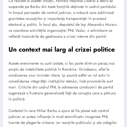
Ca rezultat al acestei situații, Partidul Național Liberal a decis să
suspende pe Barbu din toate funcțiile deținute în cadrul partidului
în timpul perioadei de control judiciar, o măsură care subliniază
gravitatea acuzațiilor și importanța transparenței în procesul
electoral și politic. În locul său, deputatul de Iași Alexandru Muraru
va coordona activitățile organizației PNL Vaslui, o schimbare ce
reflectă încercările de gestionare a crizei interne din partid.
Un context mai larg al crizei politice
Aceste evenimente nu sunt izolate, ci fac parte dintr-un peisaj mai
amplu de instabilitate politică în România. Grindeanu, aflat la
conducerea unui minister cheie, își asumă astfel un rol activ în
consolidarea integrității instituțiilor statului, însă provocările sunt
mari. Criticile din cadrul PNL la adresarea conducerii de partid
sugerează o frustrare generalizată față de corupția care a pătruns
în politică.
Contextul în care Mihai Barbu a ajuns să fie plasat sub control
judiciar ar putea influența în mod semnificativ imaginea PNL
înainte de alegerile viitoare, iar reacțiile publicului și ale colegilor