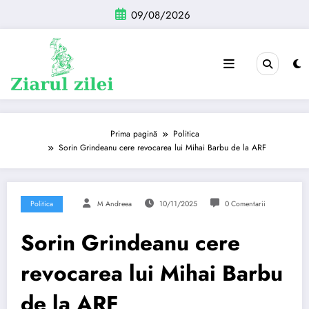
Sari
09/08/2026
la
conținut
Prima pagină
Politica
Sorin Grindeanu cere revocarea lui Mihai Barbu de la ARF
Politica
M Andreea
10/11/2025
0 Comentarii
Sorin Grindeanu cere
revocarea lui Mihai Barbu
de la ARF