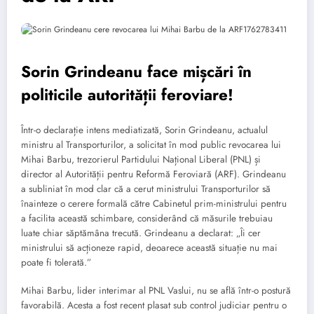
Sorin Grindeanu face mișcări în
politicile autorității feroviare!
Într-o declarație intens mediatizată, Sorin Grindeanu, actualul
ministru al Transporturilor, a solicitat în mod public revocarea lui
Mihai Barbu, trezorierul Partidului Național Liberal (PNL) și
director al Autorității pentru Reformă Feroviară (ARF). Grindeanu
a subliniat în mod clar că a cerut ministrului Transporturilor să
înainteze o cerere formală către Cabinetul prim-ministrului pentru
a facilita această schimbare, considerând că măsurile trebuiau
luate chiar săptămâna trecută. Grindeanu a declarat: „Îi cer
ministrului să acționeze rapid, deoarece această situație nu mai
poate fi tolerată.”
Mihai Barbu, lider interimar al PNL Vaslui, nu se află într-o postură
favorabilă. Acesta a fost recent plasat sub control judiciar pentru o