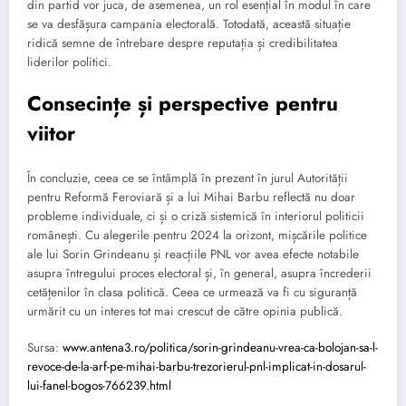
din partid vor juca, de asemenea, un rol esențial în modul în care
se va desfășura campania electorală. Totodată, această situație
ridică semne de întrebare despre reputația și credibilitatea
liderilor politici.
Consecințe și perspective pentru
viitor
În concluzie, ceea ce se întâmplă în prezent în jurul Autorității
pentru Reformă Feroviară și a lui Mihai Barbu reflectă nu doar
probleme individuale, ci și o criză sistemică în interiorul politicii
românești. Cu alegerile pentru 2024 la orizont, mișcările politice
ale lui Sorin Grindeanu și reacțiile PNL vor avea efecte notabile
asupra întregului proces electoral și, în general, asupra încrederii
cetățenilor în clasa politică. Ceea ce urmează va fi cu siguranță
urmărit cu un interes tot mai crescut de către opinia publică.
Sursa:
www.antena3.ro/politica/sorin-grindeanu-vrea-ca-bolojan-sa-l-
revoce-de-la-arf-pe-mihai-barbu-trezorierul-pnl-implicat-in-dosarul-
lui-fanel-bogos-766239.html