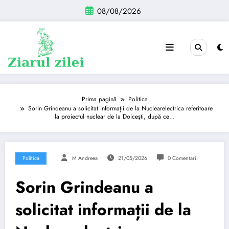
Sari
08/08/2026
la
conținut
Prima pagină
Politica
Sorin Grindeanu a solicitat informații de la Nuclearelectrica referitoare
la proiectul nuclear de la Doiceşti, după ce…
Politica
M Andreea
21/05/2026
0 Comentarii
Sorin Grindeanu a
solicitat informații de la