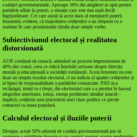
coaliției guvernamentale. Aproape 50% din alegători ar opta pentru
partidele aflate la putere, o situație care este mai mult decât
îngrijorătoare. Cei care asistă la acest dans al menținerii puterii
înseamnă, evident, că majoritatea cetățenilor s-au obişnuit cu o
realitate în care promisiunile rămân doar simple vorbe.
Subiectivismul electoral și realitatea
distorsionată
AUR continuă să crească, adunând un procent impressionant de
40% din voturi, ceea ce ridică întrebări serioase despre direcția
morală și educațională a societății românești. Acest fenomen nu este
doar un simplu rezultat electoral, ci un indiciu al apatiei cetățenilor și
al lipsei de responsabilitate a partidelor consacrate. PSD și-a
recâștigat, timid ce-i drept, din electoratul care s-a pierdut în haosul
alegerilor anterioare, totuși, esența problemei rămâne intactă –
implicit, cetățenii sunt prizonierii unei clase politice ce pierde
contactul cu masa populară.
Calculul electoral și iluziile puterii
Desigur, acești 50% adunați de coaliția guvernamentală par să
sugereze o stabilitate iluzorie și un control aparent asupra tendințelor