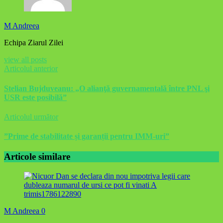
M Andreea
Echipa Ziarul Zilei
view all posts
Articolul anterior
Stelian Bujduveanu: „O alianţă guvernamentală între PNL şi
USR este posibilă”
Articolul următor
”Prime de stabilitate și garanții pentru IMM-uri”
Articole similare
M Andreea
0