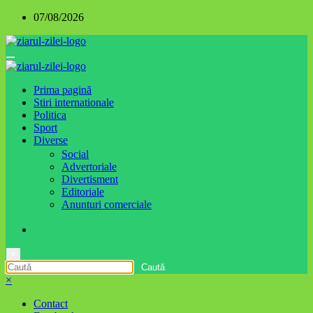
Sari
07/08/2026
la
conținut
Prima pagină
Stiri internationale
Politica
Sport
Diverse
Social
Advertoriale
Divertisment
Editoriale
Anunturi comerciale
×
×
Contact