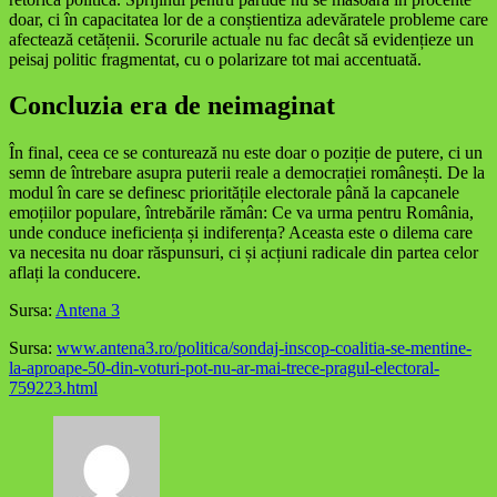
doar, ci în capacitatea lor de a conștientiza adevăratele probleme care
afectează cetățenii. Scorurile actuale nu fac decât să evidențieze un
peisaj politic fragmentat, cu o polarizare tot mai accentuată.
Concluzia era de neimaginat
În final, ceea ce se conturează nu este doar o poziție de putere, ci un
semn de întrebare asupra puterii reale a democrației românești. De la
modul în care se definesc prioritățile electorale până la capcanele
emoțiilor populare, întrebările rămân: Ce va urma pentru România,
unde conduce ineficiența și indiferența? Aceasta este o dilema care
va necesita nu doar răspunsuri, ci și acțiuni radicale din partea celor
aflați la conducere.
Sursa:
Antena 3
Sursa:
www.antena3.ro/politica/sondaj-inscop-coalitia-se-mentine-
la-aproape-50-din-voturi-pot-nu-ar-mai-trece-pragul-electoral-
759223.html