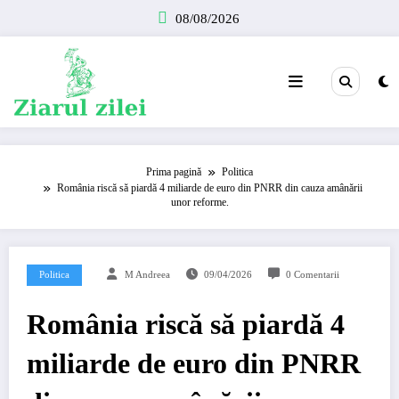
Sari
08/08/2026
la
conținut
Prima pagină
Politica
România riscă să piardă 4 miliarde de euro din PNRR din cauza amânării
unor reforme.
Politica
M Andreea
09/04/2026
0 Comentarii
România riscă să piardă 4
miliarde de euro din PNRR