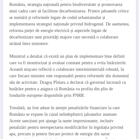
România, strategia națională pentru biodiversitate și promovarea
unui cadru care să faciliteze decarbonizarea. Printre jaloanele critice
se numără și reformele legate de codul urbanismului și
implementarea strategiei naționale privind hidrogenul. De asemenea,
reforma pieței de energie electrică și aspectele legate de
decarbonizare sunt priorități majore care necesită o colaborare
strânsă între ministere.
Ministrul a detaliat că există un plan de implementare bine definit
care va fi monitorizat și evaluat constant pentru a evita întârzierile.
Această mișcare reflectă o colaborare interministerială robustă, în
care fiecare minister este responsabil pentru reformele din domeniul
său de activitate. Dragoș Pîslaru a declarat că guvernul lucrează cu
hotărâre pentru a asigura că România va profita din plin de
fondurile europene disponibile prin PNRR.
Totodată, au fost aduse în atenție penalizările financiare la care
România se expune în cazul neîndeplinirii jaloanelor asumate.
Aceste sancțiuni pot ajunge la sume impresionante, inclusiv
penalizări pentru nerespectarea modificărilor în legislația privind
apa, precum și pentru fiecare proiect de energie din surse