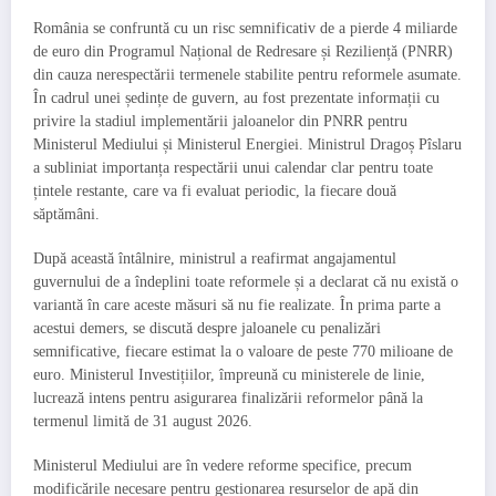
România se confruntă cu un risc semnificativ de a pierde 4 miliarde
de euro din Programul Național de Redresare și Reziliență (PNRR)
din cauza nerespectării termenele stabilite pentru reformele asumate.
În cadrul unei ședințe de guvern, au fost prezentate informații cu
privire la stadiul implementării jaloanelor din PNRR pentru
Ministerul Mediului și Ministerul Energiei. Ministrul Dragoș Pîslaru
a subliniat importanța respectării unui calendar clar pentru toate
țintele restante, care va fi evaluat periodic, la fiecare două
săptămâni.
După această întâlnire, ministrul a reafirmat angajamentul
guvernului de a îndeplini toate reformele și a declarat că nu există o
variantă în care aceste măsuri să nu fie realizate. În prima parte a
acestui demers, se discută despre jaloanele cu penalizări
semnificative, fiecare estimat la o valoare de peste 770 milioane de
euro. Ministerul Investițiilor, împreună cu ministerele de linie,
lucrează intens pentru asigurarea finalizării reformelor până la
termenul limită de 31 august 2026.
Ministerul Mediului are în vedere reforme specifice, precum
modificările necesare pentru gestionarea resurselor de apă din