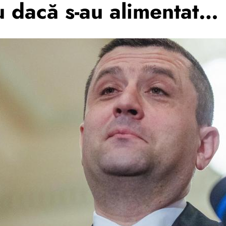
iu dacă s-au alimentat…