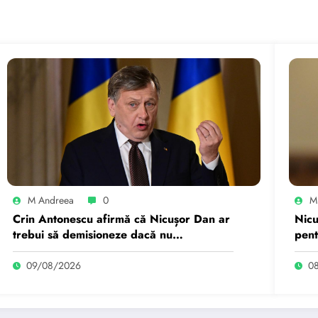
M Andreea
0
M
Crin Antonescu afirmă că Nicușor Dan ar
Nicu
trebui să demisioneze dacă nu
pent
gestionează criza politică.
fi r
09/08/2026
0