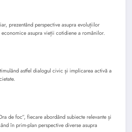
ar, prezentând perspective asupra evoluțiilor
or economice asupra vieții cotidiene a românilor.
timulând astfel dialogul civic și implicarea activă a
ietate.
ra de foc”, fiecare abordând subiecte relevante și
ucând în prim-plan perspective diverse asupra