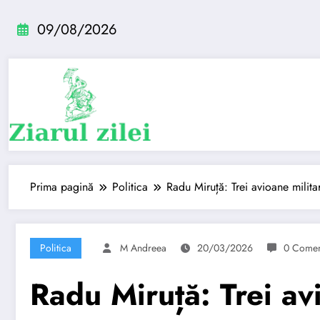
Sari
la
09/08/2026
conținut
Prima pagină
Politica
Radu Miruță: Trei avioane milit
Politica
M Andreea
20/03/2026
0 Comen
Radu Miruță: Trei av