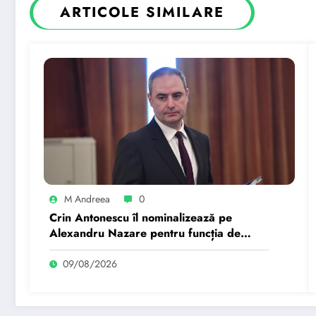
ARTICOLE SIMILARE
M Andreea
0
Crin Antonescu îl nominalizează pe
Alexandru Nazare pentru funcția de
premier. Când consideră că Ilie va
pleca…
09/08/2026