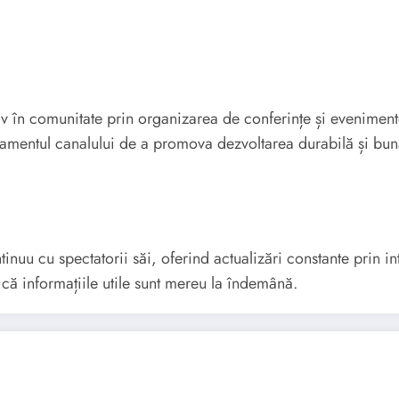
iv în comunitate prin organizarea de conferințe și evenimen
ajamentul canalului de a promova dezvoltarea durabilă și bu
uu cu spectatorii săi, oferind actualizări constante prin i
se că informațiile utile sunt mereu la îndemână.