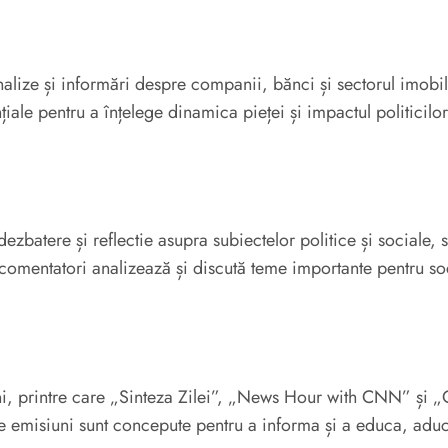
ize și informări despre companii, bănci și sectorul imobili
iale pentru a înțelege dinamica pieței și impactul politicil
ezbatere și reflectie asupra subiectelor politice și sociale, s
 comentatori analizează și discută teme importante pentru soc
, printre care „Sinteza Zilei”, „News Hour with CNN” și „O
ste emisiuni sunt concepute pentru a informa și a educa, ad