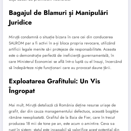
Bagajul de Blamuri și Manipulări
Juridice
Miruță condamnă o situație bizara în care cei din conducerea
SALROM par a fi activi în a-și bloca propria revocare, utilizând
artificii legale menite să-i protejeze de responsabilitate. Aceasta
este o demonstrație perfectă de ineficiență guvernamentală, în
care Ministerul Economiei se află într-o luptă cu el însuși, încercând
să îndepărteze niște funcționari care au provocat daune țării.
Exploatarea Grafitului: Un Vis
Îngropat
Mai mult, Miruță detaliază că România deține resurse uriașe de
grafit, dar din cauza managementului defectuos, această bogăție
rămâne neexploatată. Grafitul de la Baia de Fier, care în trecut
producea 18 mii de tone pe an, este acum o amintire. Ceva s-a
rupt în sistem: statul este incapabil să valorifice acest potențial din