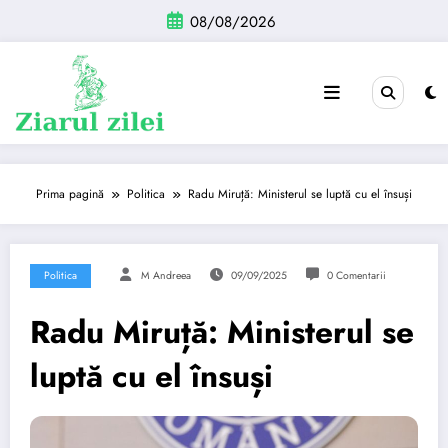
Sari
08/08/2026
la
conținut
Prima pagină
Politica
Radu Miruță: Ministerul se luptă cu el însuși
Politica
M Andreea
09/09/2025
0 Comentarii
Radu Miruță: Ministerul se
luptă cu el însuși