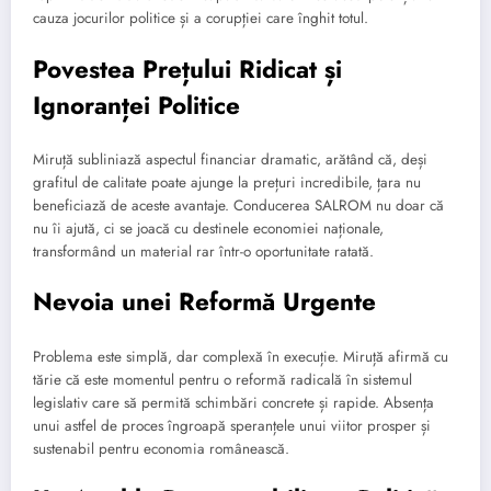
cauza jocurilor politice și a corupției care înghit totul.
Povestea Prețului Ridicat și
Ignoranței Politice
Miruță subliniază aspectul financiar dramatic, arătând că, deși
grafitul de calitate poate ajunge la prețuri incredibile, țara nu
beneficiază de aceste avantaje. Conducerea SALROM nu doar că
nu îi ajută, ci se joacă cu destinele economiei naționale,
transformând un material rar într-o oportunitate ratată.
Nevoia unei Reformă Urgente
Problema este simplă, dar complexă în execuție. Miruță afirmă cu
tărie că este momentul pentru o reformă radicală în sistemul
legislativ care să permită schimbări concrete și rapide. Absența
unui astfel de proces îngroapă speranțele unui viitor prosper și
sustenabil pentru economia românească.