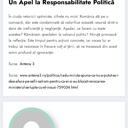
Un Apel la Responsabilitate Politică
În ciuda retoricii optimiste, cifrele nu mint. România stă pe o
comoară, dar este condamnată să valorifice această resursă dintr-o
stare de ineficiență și neglijență. Așadar, ce facem cu toate
acestea? Rămânem spectatori la calvarul politic? Miruță provoacă
la reflecție. Este timpul pentru acțiuni concrete, iar vocea lui ar
trebui să rezoneze în fiecare colț al țării, să ne trezească din acest
somn profund al ignoranței.
Sursa:
Antena 3
Sursa:
www.antena3.ro/politica/radu-miruta-spuna-ca-nu-a-putut-sa-i-
dea-afara-pe-sefii-salrom-pentru-ca-ei-si-au-blocat-revocarea-
ministerul-se-lupta-cu-el-insusi-759034.html