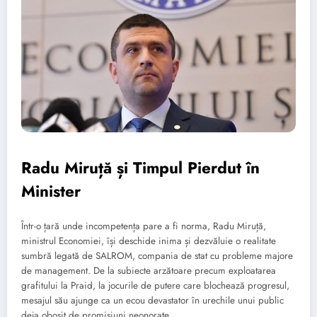
Radu Miruță și Timpul Pierdut în
Minister
Într-o țară unde incompetența pare a fi norma, Radu Miruță,
ministrul Economiei, își deschide inima și dezvăluie o realitate
sumbră legată de SALROM, compania de stat cu probleme majore
de management. De la subiecte arzătoare precum exploatarea
grafitului la Praid, la jocurile de putere care blochează progresul,
mesajul său ajunge ca un ecou devastator în urechile unui public
deja obosit de promisiuni neonorate.