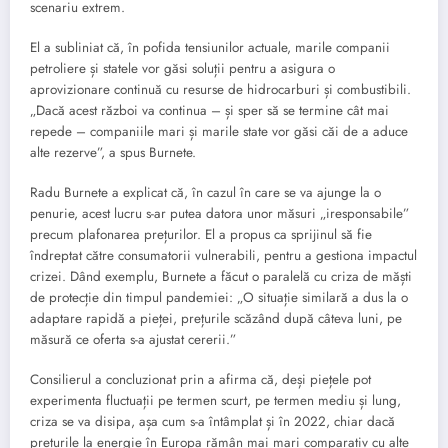
scenariu extrem.
El a subliniat că, în pofida tensiunilor actuale, marile companii
petroliere și statele vor găsi soluții pentru a asigura o
aprovizionare continuă cu resurse de hidrocarburi și combustibili.
„Dacă acest război va continua – și sper să se termine cât mai
repede – companiile mari și marile state vor găsi căi de a aduce
alte rezerve”, a spus Burnete.
Radu Burnete a explicat că, în cazul în care se va ajunge la o
penurie, acest lucru s-ar putea datora unor măsuri „iresponsabile”
precum plafonarea prețurilor. El a propus ca sprijinul să fie
îndreptat către consumatorii vulnerabili, pentru a gestiona impactul
crizei. Dând exemplu, Burnete a făcut o paralelă cu criza de măști
de protecție din timpul pandemiei: „O situație similară a dus la o
adaptare rapidă a pieței, prețurile scăzând după câteva luni, pe
măsură ce oferta s-a ajustat cererii.”
Consilierul a concluzionat prin a afirma că, deși piețele pot
experimenta fluctuații pe termen scurt, pe termen mediu și lung,
criza se va disipa, așa cum s-a întâmplat și în 2022, chiar dacă
prețurile la energie în Europa rămân mai mari comparativ cu alte