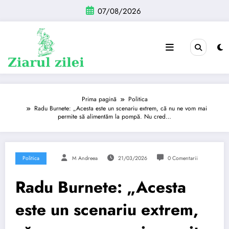
Sari
07/08/2026
la
conținut
Prima pagină
Politica
Radu Burnete: „Acesta este un scenariu extrem, că nu ne vom mai
permite să alimentăm la pompă. Nu cred…
Politica
M Andreea
21/03/2026
0 Comentarii
Radu Burnete: „Acesta
este un scenariu extrem,