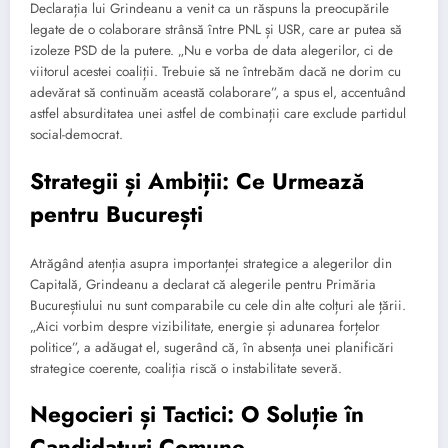
Declarația lui Grindeanu a venit ca un răspuns la preocupările
legate de o colaborare strânsă între PNL și USR, care ar putea să
izoleze PSD de la putere. „Nu e vorba de data alegerilor, ci de
viitorul acestei coaliții. Trebuie să ne întrebăm dacă ne dorim cu
adevărat să continuăm această colaborare”, a spus el, accentuând
astfel absurditatea unei astfel de combinații care exclude partidul
social-democrat.
Strategii și Ambiții: Ce Urmează
pentru București
Atrăgând atenția asupra importanței strategice a alegerilor din
Capitală, Grindeanu a declarat că alegerile pentru Primăria
Bucureștiului nu sunt comparabile cu cele din alte colțuri ale țării.
„Aici vorbim despre vizibilitate, energie și adunarea forțelor
politice”, a adăugat el, sugerând că, în absența unei planificări
strategice coerente, coaliția riscă o instabilitate severă.
Negocieri și Tactici: O Soluție în
Candidaturi Comune