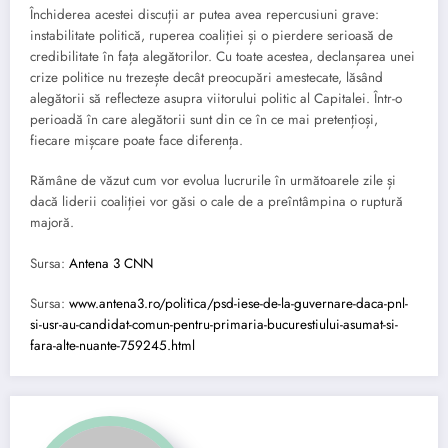
Închiderea acestei discuții ar putea avea repercusiuni grave:
instabilitate politică, ruperea coaliției și o pierdere serioasă de
credibilitate în fața alegătorilor. Cu toate acestea, declanșarea unei
crize politice nu trezește decât preocupări amestecate, lăsând
alegătorii să reflecteze asupra viitorului politic al Capitalei. Într-o
perioadă în care alegătorii sunt din ce în ce mai pretențioși,
fiecare mișcare poate face diferența.
Rămâne de văzut cum vor evolua lucrurile în următoarele zile și
dacă liderii coaliției vor găsi o cale de a preîntâmpina o ruptură
majoră.
Sursa:
Antena 3 CNN
Sursa:
www.antena3.ro/politica/psd-iese-de-la-guvernare-daca-pnl-
si-usr-au-candidat-comun-pentru-primaria-bucurestiului-asumat-si-
fara-alte-nuante-759245.html