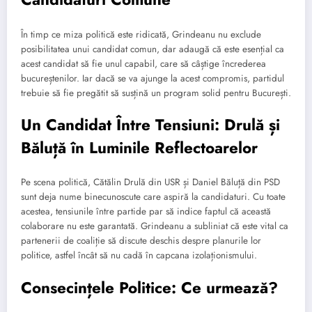
În timp ce miza politică este ridicată, Grindeanu nu exclude
posibilitatea unui candidat comun, dar adaugă că este esențial ca
acest candidat să fie unul capabil, care să câștige încrederea
bucureștenilor. Iar dacă se va ajunge la acest compromis, partidul
trebuie să fie pregătit să susțină un program solid pentru București.
Un Candidat Între Tensiuni: Drulă și
Băluță în Luminile Reflectoarelor
Pe scena politică, Cătălin Drulă din USR și Daniel Băluță din PSD
sunt deja nume binecunoscute care aspiră la candidaturi. Cu toate
acestea, tensiunile între partide par să indice faptul că această
colaborare nu este garantată. Grindeanu a subliniat că este vital ca
partenerii de coaliție să discute deschis despre planurile lor
politice, astfel încât să nu cadă în capcana izolaționismului.
Consecințele Politice: Ce urmează?