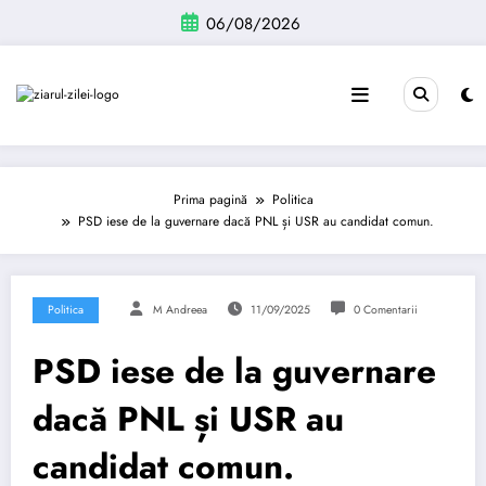
Sari
06/08/2026
la
conținut
Prima pagină
Politica
PSD iese de la guvernare dacă PNL și USR au candidat comun.
Politica
M Andreea
11/09/2025
0 Comentarii
PSD iese de la guvernare
dacă PNL și USR au
candidat comun.