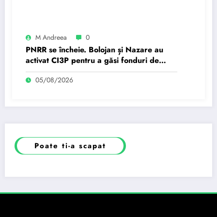
M Andreea
0
PNRR se încheie. Bolojan și Nazare au
activat CI3P pentru a găsi fonduri de
investiții. ”Grecia,…
05/08/2026
Poate ti-a scapat