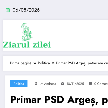
Sari
la
06/08/2026
conținut
Prima pagină
Politica
Primar PSD Argeș, petrecere c
Politica
M Andreea
10/11/2025
0 Coment
Primar PSD Argeș, p