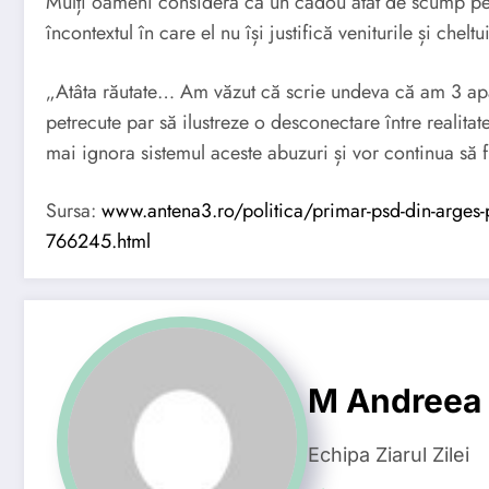
Mulți oameni consideră că un cadou atât de scump pent
încontextul în care el nu își justifică veniturile și cheltui
„Atâta răutate… Am văzut că scrie undeva că am 3 ap
petrecute par să ilustreze o desconectare între realitat
mai ignora sistemul aceste abuzuri și vor continua să f
Sursa:
www.antena3.ro/politica/primar-psd-din-arges-pet
766245.html
M Andreea
Echipa Ziarul Zilei