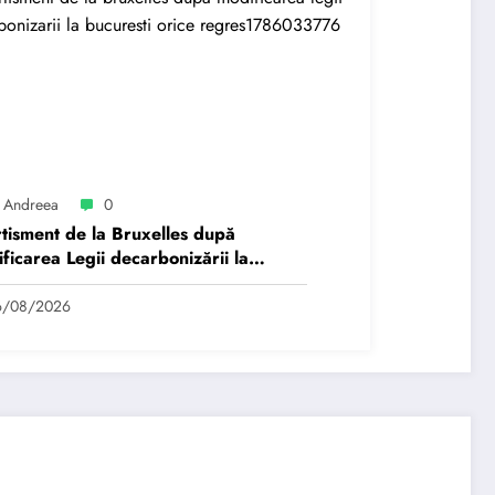
 Andreea
0
tisment de la Bruxelles după
ficarea Legii decarbonizării la
rești: Orice regres…
6/08/2026