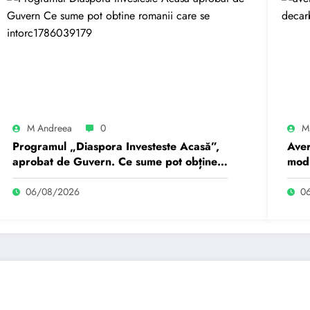
M Andreea
0
M
Programul „Diaspora Investeste Acasă”,
Aver
aprobat de Guvern. Ce sume pot obține
modi
românii care se întorc…
Bucu
06/08/2026
0