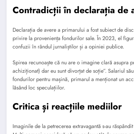
Contradicții în declarația de
Declarația de avere a primarului a fost subiect de disc
privire la proveniența fondurilor sale. În 2023, el fig
confuzii în rândul jurnaliștilor și a opiniei publice.
Spirea recunoaște că nu are o imagine clară asupra propr
achiziționat) dar eu sunt divorțat de soție”. Salariul s
fondurilor pentru mașină, primarul a menționat un acci
lăsând loc speculațiilor.
Critica și reacțiile mediilor
Imaginile de la petrecerea extravagantă s-au răspândit r