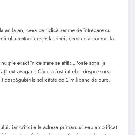
 la an la an, ceea ce ridică semne de întrebare cu
umărul acestora crește la cinci, ceea ce a condus la
u știe exact în ce stare se află: „Poate soția (a
viață extravagant. Când a fost întrebat despre sursa
t despăgubirile solicitate de 2 milioane de euro,
ui, iar criticile la adresa primarului s-au amplificat.