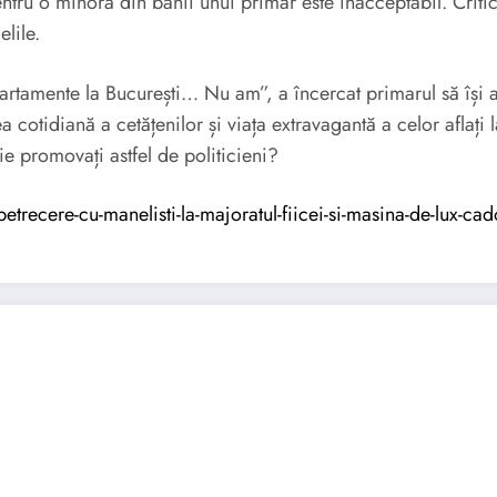
ru o minoră din banii unui primar este inacceptabil. Critici
elile.
artamente la București… Nu am”, a încercat primarul să își
ea cotidiană a cetățenilor și viața extravagantă a celor aflați
ie promovați astfel de politicieni?
recere-cu-manelisti-la-majoratul-fiicei-si-masina-de-lux-cad