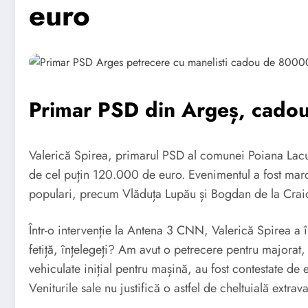
euro
Primar PSD din Argeș, cadou 
Valerică Spirea, primarul PSD al comunei Poiana Laculu
de cel puțin 120.000 de euro. Evenimentul a fost marcat
populari, precum Vlăduța Lupău și Bogdan de la Craiova
Într-o intervenție la Antena 3 CNN, Valerică Spirea a în
fetiță, înțelegeți? Am avut o petrecere pentru majora
vehiculate inițial pentru mașină, au fost contestate de e
Veniturile sale nu justifică o astfel de cheltuială extrav