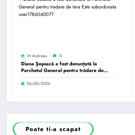
M Andreea
0
Diana Șoșoacă a fost denunțată la
Parchetul General pentru trădare de
țară: „Este subordonată unei…”
06/08/2026
Poate ti-a scapat