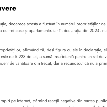
 avere
uție, deoarece acesta a fluctuat în numărul proprietăților de
ura cu trei case și apartamente, iar în declarația din 2024, n
ietăților, afirmând că, deși figura cu ele în declarație, el n
ău este de 5.928 de lei, o sumă insuficientă pentru un stil de 
dent de vânătoare din trecut, dar a recunoscut că nu a primi
apid pe internet, stârnind reacții negative din partea publicul