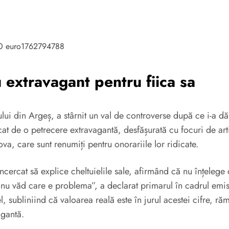
extravagant pentru fiica sa
i din Argeș, a stârnit un val de controverse după ce i-a dăru
 de o petrecere extravagantă, desfășurată cu focuri de artific
, care sunt renumiți pentru onorariile lor ridicate.
cercat să explice cheltuielile sale, afirmând că nu înțelege de
t, nu văd care e problema”, a declarat primarul în cadrul em
l, subliniind că valoarea reală este în jurul acestei cifre, r
agantă.