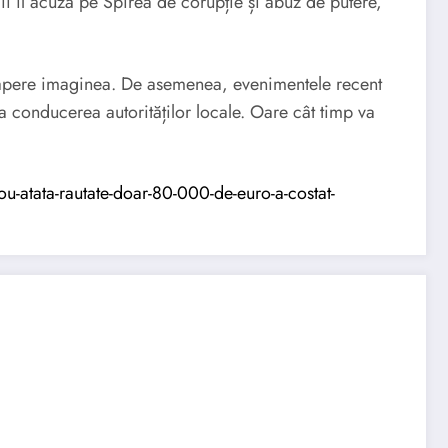
i îl acuză pe Spirea de corupție și abuz de putere,
 apere imaginea. De asemenea, evenimentele recent
 la conducerea autorităților locale. Oare cât timp va
ou-atata-rautate-doar-80-000-de-euro-a-costat-