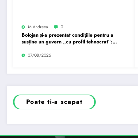
M Andreea
0
Bolojan și-a prezentat condițiile pentru a
susține un guvern „cu profil tehnocrat”:
„Cu cât mai…
07/08/2026
Poate ti-a scapat