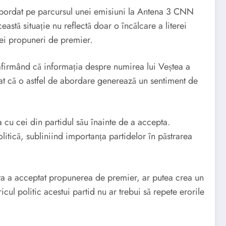
a abordat pe parcursul unei emisiuni la Antena 3 CNN
astă situație nu reflectă doar o încălcare a literei
nei propuneri de premier.
 afirmând că informația despre numirea lui Veștea a
niat că o astfel de abordare generează un sentiment de
a cu cei din partidul său înainte de a accepta.
litică, subliniind importanța partidelor în păstrarea
esta a acceptat propunerea de premier, ar putea crea un
cul politic acestui partid nu ar trebui să repete erorile