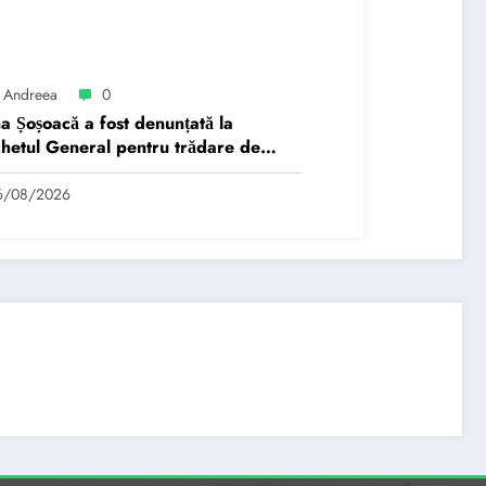
 Andreea
0
a Șoșoacă a fost denunțată la
hetul General pentru trădare de
: „Este subordonată unei…”
6/08/2026