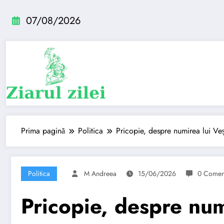
Sari
la
07/08/2026
conținut
Prima pagină
Politica
Pricopie, despre numirea lui Veș
Politica
M Andreea
15/06/2026
0 Coment
Pricopie, despre num