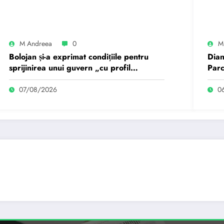
M Andreea
0
M
Bolojan și-a exprimat condițiile pentru
Dian
sprijinirea unui guvern „cu profil
Parc
tehnocrat”: „Cu cât mai…
țară
07/08/2026
0