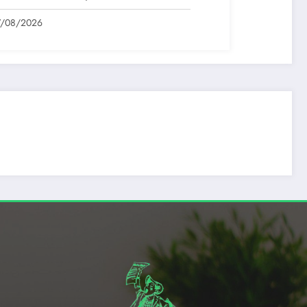
un moldovean angajat de AUR cu…
7/08/2026