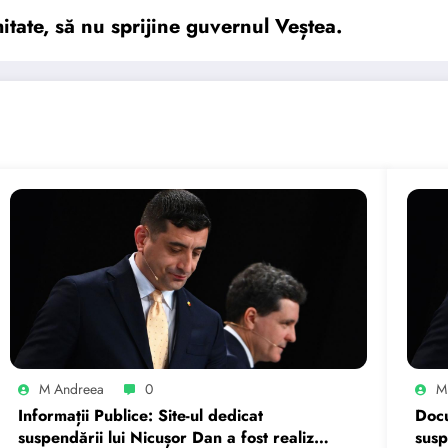
tate, să nu sprijine guvernul Veștea.
M Andreea
0
M
Informații Publice: Site-ul dedicat
Docu
suspendării lui Nicușor Dan a fost realizat
susp