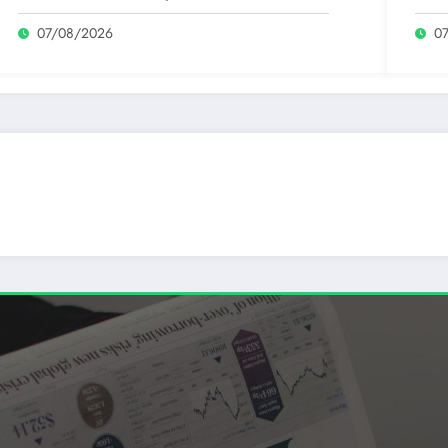
de un moldovean plătit de AUR cu…
de 
07/08/2026
0