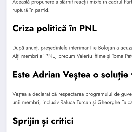
Această propunere a stârnit reacții mixte în cadrul Pa
ruptură în partid.
Criza politică în PNL
După anunț, președintele interimar Ilie Bolojan a acuz
Alți membri ai PNL, precum Valeriu Iftime și Toma Petcu
Este Adrian Veștea o soluție 
Veștea a declarat că respectarea programului de guver
unii membri, inclusiv Raluca Turcan și Gheorghe Falcă,
Sprijin și critici