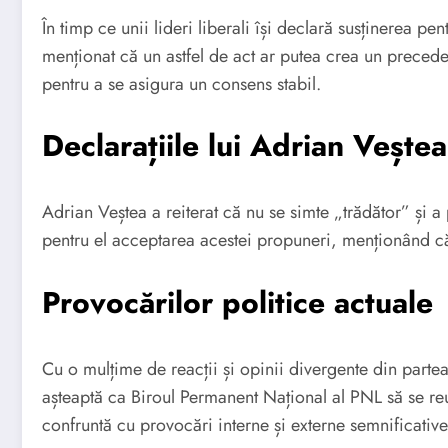
În timp ce unii lideri liberali își declară susținerea p
menționat că un astfel de act ar putea crea un precede
pentru a se asigura un consens stabil.
Declarațiile lui Adrian Veștea
Adrian Veștea a reiterat că nu se simte „trădător” și 
pentru el acceptarea acestei propuneri, menționând că
Provocărilor politice actuale
Cu o mulțime de reacții și opinii divergente din partea
așteaptă ca Biroul Permanent Național al PNL să se reun
confruntă cu provocări interne și externe semnificative