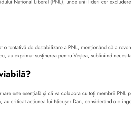
rtidului Național Liberal (PNL), unde unii lideri cer exclude
at o tentativă de destabilizare a PNL, menționând că a reveni
, au exprimat susținerea pentru Veștea, subliniind necesitate
viabilă?
nare este esențială și că va colabora cu toți membrii PNL pe
 au criticat acțiunea lui Nicușor Dan, considerând-o o ingeri