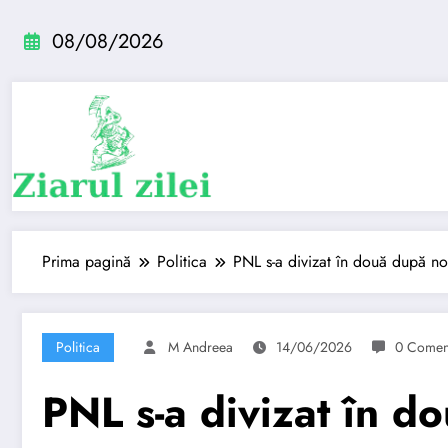
Sari
la
08/08/2026
conținut
Prima pagină
Politica
PNL s-a divizat în două după no
Politica
M Andreea
14/06/2026
0 Coment
PNL s-a divizat în d