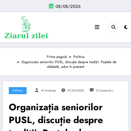
Sari
08/08/2026
la
conținut
Prima pagină
Politica
Organizația seniorilor PUSL, discuție despre tradiții: Paștele de
altădată, adus în prezent
Politica
M Andreea
07/04/2026
0 Comentarii
Organizația seniorilor
PUSL, discuție despre