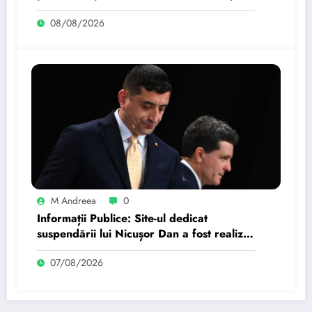
fi realizate dacă…
08/08/2026
M Andreea
0
Informații Publice: Site-ul dedicat
suspendării lui Nicușor Dan a fost realizat
de un moldovean plătit de AUR cu…
07/08/2026