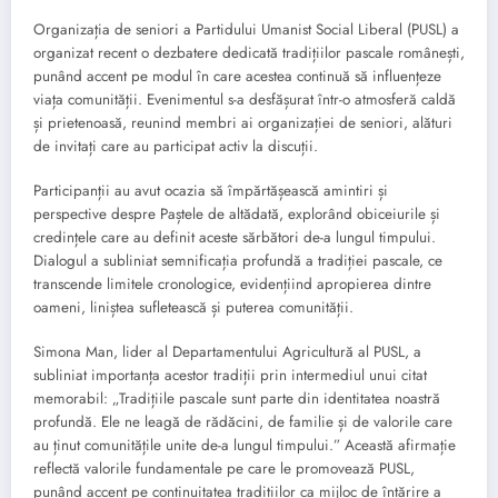
Organizația de seniori a Partidului Umanist Social Liberal (PUSL) a
organizat recent o dezbatere dedicată tradițiilor pascale românești,
punând accent pe modul în care acestea continuă să influențeze
viața comunității. Evenimentul s-a desfășurat într-o atmosferă caldă
și prietenoasă, reunind membri ai organizației de seniori, alături
de invitați care au participat activ la discuții.
Participanții au avut ocazia să împărtășească amintiri și
perspective despre Paștele de altădată, explorând obiceiurile și
credințele care au definit aceste sărbători de-a lungul timpului.
Dialogul a subliniat semnificația profundă a tradiției pascale, ce
transcende limitele cronologice, evidențiind apropierea dintre
oameni, liniștea sufletească și puterea comunității.
Simona Man, lider al Departamentului Agricultură al PUSL, a
subliniat importanța acestor tradiții prin intermediul unui citat
memorabil: „Tradițiile pascale sunt parte din identitatea noastră
profundă. Ele ne leagă de rădăcini, de familie și de valorile care
au ținut comunitățile unite de-a lungul timpului.” Această afirmație
reflectă valorile fundamentale pe care le promovează PUSL,
punând accent pe continuitatea tradițiilor ca mijloc de întărire a