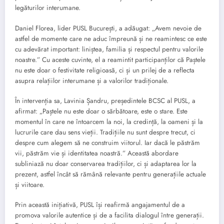
legăturilor interumane.
Daniel Florea, lider PUSL București, a adăugat: „Avem nevoie de
astfel de momente care ne aduc împreună și ne reamintesc ce este
cu adevărat important: liniștea, familia și respectul pentru valorile
noastre.” Cu aceste cuvinte, el a reamintit participanților că Paștele
nu este doar o festivitate religioasă, ci și un prilej de a reflecta
asupra relațiilor interumane și a valorilor tradiționale.
În intervenția sa, Lavinia Șandru, președintele BCSC al PUSL, a
afirmat: „Paștele nu este doar o sărbătoare, este o stare. Este
momentul în care ne întoarcem la noi, la credință, la oameni și la
lucrurile care dau sens vieții. Tradițiile nu sunt despre trecut, ci
despre cum alegem să ne construim viitorul. Iar dacă le păstrăm
vii, păstrăm vie și identitatea noastră.” Această abordare
subliniază nu doar conservarea tradițiilor, ci și adaptarea lor la
prezent, astfel încât să rămână relevante pentru generațiile actuale
și viitoare.
Prin această inițiativă, PUSL își reafirmă angajamentul de a
promova valorile autentice și de a facilita dialogul între generații.