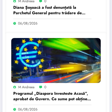
M Andreea
0
Diana Șoșoacă a fost denunțată la
Parchetul General pentru trădare de
țară: „Este subordonată unei…”
06/08/2026
M Andreea
0
Programul „Diaspora Investeste Acasă”,
aprobat de Guvern. Ce sume pot obține
românii care se întorc…
06/08/2026