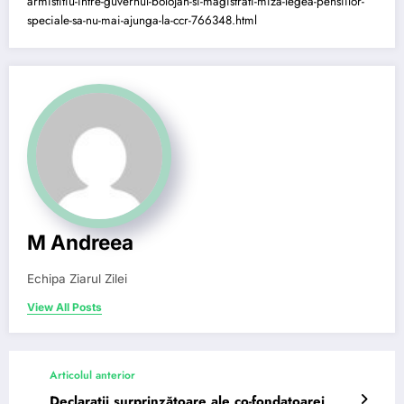
armistitiu-intre-guvernul-bolojan-si-magistrati-miza-legea-pensiilor-
speciale-sa-nu-mai-ajunga-la-ccr-766348.html
M Andreea
Echipa Ziarul Zilei
View All Posts
Articolul anterior
Declarații surprinzătoare ale co-fondatoarei