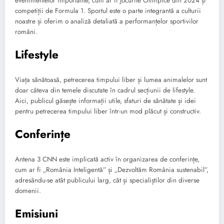
evenimentelor importante, cum ar fi Jocurile Olimpice din 2024 și
competiții de Formula 1. Sportul este o parte integrantă a culturii
noastre și oferim o analiză detaliată a performanțelor sportivilor
români.
Lifestyle
Viața sănătoasă, petrecerea timpului liber și lumea animalelor sunt
doar câteva din temele discutate în cadrul secțiunii de lifestyle.
Aici, publicul găsește informații utile, sfaturi de sănătate și idei
pentru petrecerea timpului liber într-un mod plăcut și constructiv.
Conferințe
Antena 3 CNN este implicată activ în organizarea de conferințe,
cum ar fi „România Inteligentă” și „Dezvoltăm România sustenabil”,
adresându-se atât publicului larg, cât și specialiștilor din diverse
domenii.
Emisiuni