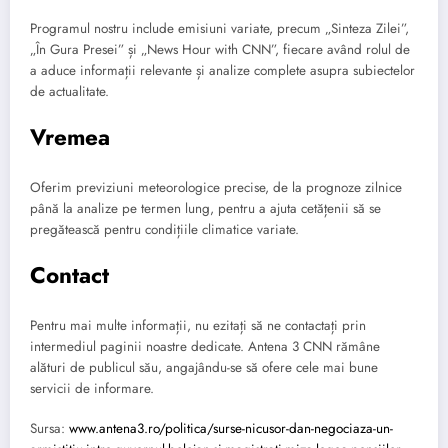
Programul nostru include emisiuni variate, precum „Sinteza Zilei”,
„În Gura Presei” și „News Hour with CNN”, fiecare având rolul de
a aduce informații relevante și analize complete asupra subiectelor
de actualitate.
Vremea
Oferim previziuni meteorologice precise, de la prognoze zilnice
până la analize pe termen lung, pentru a ajuta cetățenii să se
pregătească pentru condițiile climatice variate.
Contact
Pentru mai multe informații, nu ezitați să ne contactați prin
intermediul paginii noastre dedicate. Antena 3 CNN rămâne
alături de publicul său, angajându-se să ofere cele mai bune
servicii de informare.
Sursa:
www.antena3.ro/politica/surse-nicusor-dan-negociaza-un-