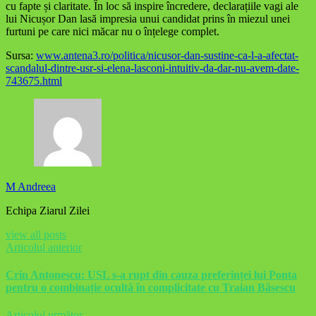
cu fapte și claritate. În loc să inspire încredere, declarațiile vagi ale
lui Nicușor Dan lasă impresia unui candidat prins în miezul unei
furtuni pe care nici măcar nu o înțelege complet.
Sursa:
www.antena3.ro/politica/nicusor-dan-sustine-ca-l-a-afectat-
scandalul-dintre-usr-si-elena-lasconi-intuitiv-da-dar-nu-avem-date-
743675.html
M Andreea
Echipa Ziarul Zilei
view all posts
Articolul anterior
Crin Antonescu: USL s-a rupt din cauza preferinței lui Ponta
pentru o combinație ocultă în complicitate cu Traian Băsescu
Articolul următor