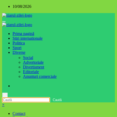
Sari
10/08/2026
la
conținut
Prima pagină
Stiri internationale
Politica
Sport
Diverse
Social
Advertoriale
Divertisment
Editoriale
Anunturi comerciale
×
×
Contact