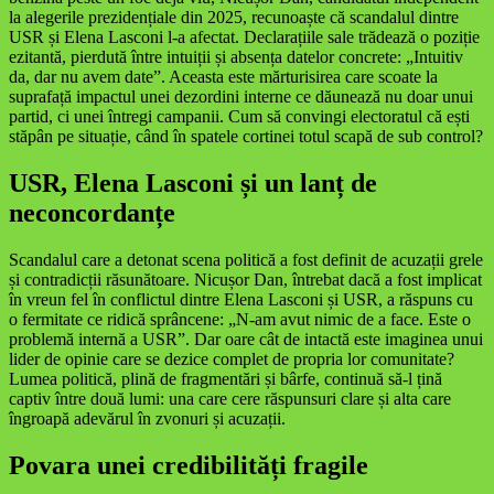
la alegerile prezidențiale din 2025, recunoaște că scandalul dintre
USR și Elena Lasconi l-a afectat. Declarațiile sale trădează o poziție
ezitantă, pierdută între intuiții și absența datelor concrete: „Intuitiv
da, dar nu avem date”. Aceasta este mărturisirea care scoate la
suprafață impactul unei dezordini interne ce dăunează nu doar unui
partid, ci unei întregi campanii. Cum să convingi electoratul că ești
stăpân pe situație, când în spatele cortinei totul scapă de sub control?
USR, Elena Lasconi și un lanț de
neconcordanțe
Scandalul care a detonat scena politică a fost definit de acuzații grele
și contradicții răsunătoare. Nicușor Dan, întrebat dacă a fost implicat
în vreun fel în conflictul dintre Elena Lasconi și USR, a răspuns cu
o fermitate ce ridică sprâncene: „N-am avut nimic de a face. Este o
problemă internă a USR”. Dar oare cât de intactă este imaginea unui
lider de opinie care se dezice complet de propria lor comunitate?
Lumea politică, plină de fragmentări și bârfe, continuă să-l țină
captiv între două lumi: una care cere răspunsuri clare și alta care
îngroapă adevărul în zvonuri și acuzații.
Povara unei credibilități fragile