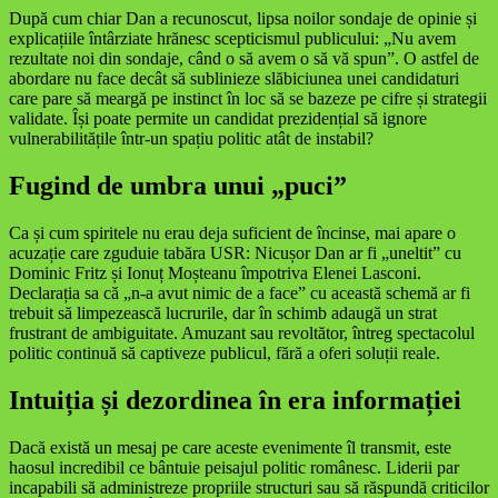
După cum chiar Dan a recunoscut, lipsa noilor sondaje de opinie și
explicațiile întârziate hrănesc scepticismul publicului: „Nu avem
rezultate noi din sondaje, când o să avem o să vă spun”. O astfel de
abordare nu face decât să sublinieze slăbiciunea unei candidaturi
care pare să meargă pe instinct în loc să se bazeze pe cifre și strategii
validate. Își poate permite un candidat prezidențial să ignore
vulnerabilitățile într-un spațiu politic atât de instabil?
Fugind de umbra unui „puci”
Ca și cum spiritele nu erau deja suficient de încinse, mai apare o
acuzație care zguduie tabăra USR: Nicușor Dan ar fi „uneltit” cu
Dominic Fritz și Ionuț Moșteanu împotriva Elenei Lasconi.
Declarația sa că „n-a avut nimic de a face” cu această schemă ar fi
trebuit să limpezească lucrurile, dar în schimb adaugă un strat
frustrant de ambiguitate. Amuzant sau revoltător, întreg spectacolul
politic continuă să captiveze publicul, fără a oferi soluții reale.
Intuiția și dezordinea în era informației
Dacă există un mesaj pe care aceste evenimente îl transmit, este
haosul incredibil ce bântuie peisajul politic românesc. Liderii par
incapabili să administreze propriile structuri sau să răspundă criticilor