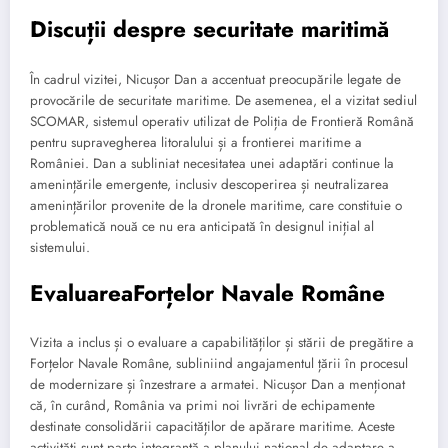
Discuții despre securitate maritimă
În cadrul vizitei, Nicușor Dan a accentuat preocupările legate de
provocările de securitate maritime. De asemenea, el a vizitat sediul
SCOMAR, sistemul operativ utilizat de Poliția de Frontieră Română
pentru supravegherea litoralului și a frontierei maritime a
României. Dan a subliniat necesitatea unei adaptări continue la
amenințările emergente, inclusiv descoperirea și neutralizarea
amenințărilor provenite de la dronele maritime, care constituie o
problematică nouă ce nu era anticipată în designul inițial al
sistemului.
EvaluareaForțelor Navale Române
Vizita a inclus și o evaluare a capabilităților și stării de pregătire a
Forțelor Navale Române, subliniind angajamentul țării în procesul
de modernizare și înzestrare a armatei. Nicușor Dan a menționat
că, în curând, România va primi noi livrări de echipamente
destinate consolidării capacităților de apărare maritime. Aceste
activități sunt parte integrantă a planului național de adaptare a