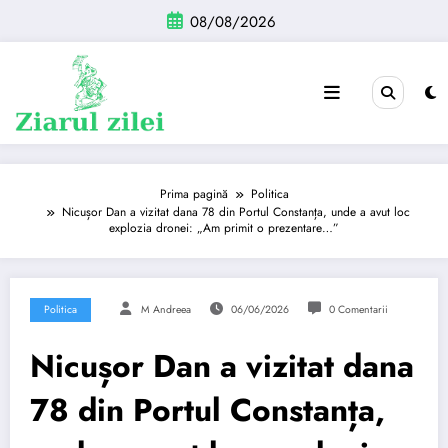
Sari
08/08/2026
la
conținut
Prima pagină
Politica
Nicușor Dan a vizitat dana 78 din Portul Constanța, unde a avut loc
explozia dronei: „Am primit o prezentare…”
Politica
M Andreea
06/06/2026
0 Comentarii
Nicușor Dan a vizitat dana
78 din Portul Constanța,