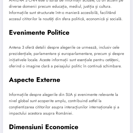
ANTENA 3 CNN este o sursă de informații actuale, cu un accent pe
diverse domenii precum educația, mediul, justiția și cultura.
Informațiile sunt structurate într-o manieră accesibilă, facilitând
accesul cititorilor la noutăți din sfera politică, economică și socială.
Evenimente Politice
Antena 3 oferă detalii despre alegerile ce urmează, inclusiv cele
prezidențiale, parlamentare și europarlamentare, precum și despre
inițiativele locale. Aceste informații sunt esențiale pentru cetățeni,
oferind o imagine clară a peisajului politic în continuă schimbare.
Aspecte Externe
Informațiile despre alegerile din SUA și evenimente relevante la
nivel global sunt acoperite amplu, contribuind astfel la
conștientizarea cititorilor asupra interacțiunilor internaționale și a
impactului acestora asupra României.
Dimensiuni Economice