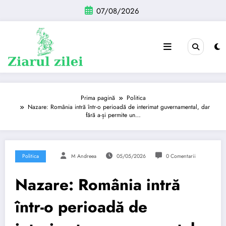
Sari
07/08/2026
la
conținut
Prima pagină
Politica
Nazare: România intră într-o perioadă de interimat guvernamental, dar
fără a-și permite un…
Politica
M Andreea
05/05/2026
0 Comentarii
Nazare: România intră
într-o perioadă de