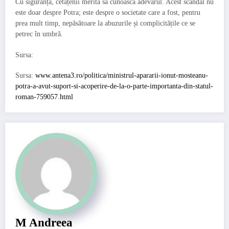
Cu siguranță, cetățenii merită să cunoască adevărul. Acest scandal nu
este doar despre Potra; este despre o societate care a fost, pentru
prea mult timp, nepăsătoare la abuzurile și complicitățile ce se
petrec în umbră.
Sursa:
Sursa:
www.antena3.ro/politica/ministrul-apararii-ionut-mosteanu-
potra-a-avut-suport-si-acoperire-de-la-o-parte-importanta-din-statul-
roman-759057.html
M Andreea