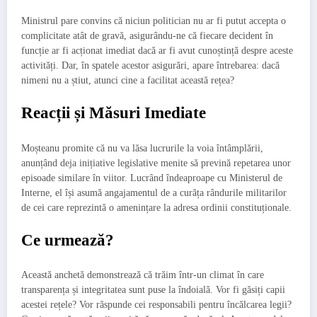
Ministrul pare convins că niciun politician nu ar fi putut accepta o
complicitate atât de gravă, asigurându-ne că fiecare decident în
funcție ar fi acționat imediat dacă ar fi avut cunoștință despre aceste
activități. Dar, în spatele acestor asigurări, apare întrebarea: dacă
nimeni nu a știut, atunci cine a facilitat această rețea?
Reacții și Măsuri Imediate
Moșteanu promite că nu va lăsa lucrurile la voia întâmplării,
anunțând deja inițiative legislative menite să prevină repetarea unor
episoade similare în viitor. Lucrând îndeaproape cu Ministerul de
Interne, el își asumă angajamentul de a curăța rândurile militarilor
de cei care reprezintă o amenințare la adresa ordinii constituționale.
Ce urmează?
Această anchetă demonstrează că trăim într-un climat în care
transparența și integritatea sunt puse la îndoială. Vor fi găsiți capii
acestei rețele? Vor răspunde cei responsabili pentru încălcarea legii?