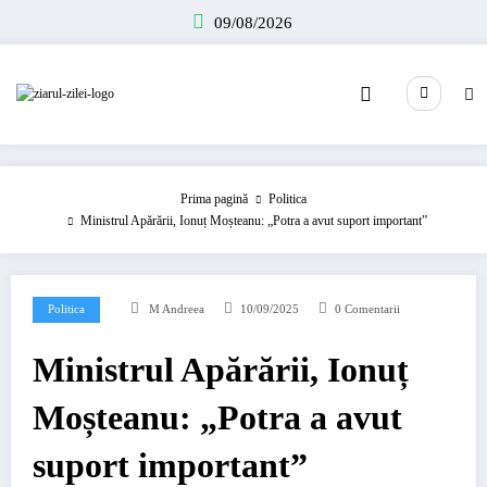
Sari
09/08/2026
la
conținut
Prima pagină
Politica
Ministrul Apărării, Ionuț Moșteanu: „Potra a avut suport important”
Politica
M Andreea
10/09/2025
0 Comentarii
Ministrul Apărării, Ionuț
Moșteanu: „Potra a avut
suport important”