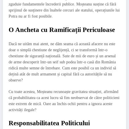
zguduie fundamentele încrederii publice. Moșteanu susține că fără
sprijinul de susținere din înaltele cercuri ale statului, operațiunile lui
Potra nu ar fi fost posibile.
O Ancheta cu Ramificații Periculoase
Dacă ne uităm mai atent, ne dăm seama că această afacere nu este
doar o simplă chestiune de neglijență, ci se transformă într-o
chestiune de siguranță națională. Sute de mii de euro și un arsenal
de arme descoperit într-un seif sub podea într-o casă din România
ridică multe semne de întrebare. Cum este posibil ca un individ să
dețină atât de mult armament și capital fără ca autoritățile să nu
observe?
Cu toate acestea, Moșteanu recunoaște gravitatea situației, afirmând
că probabilitatea ca acest lucru să fim neobservat de către politicieni
este extrem de mică. Oare au închis ochii pentru a ignora aceste
activități ilegale?
Responsabilitatea Politicului