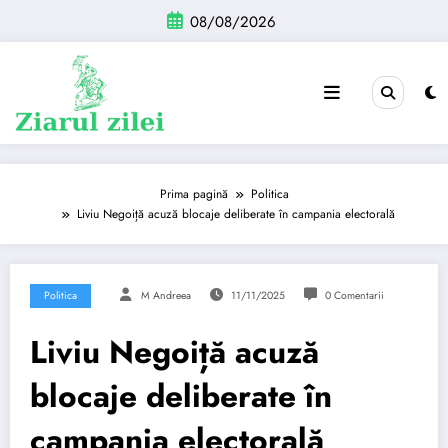
Sari
08/08/2026
la
conținut
Prima pagină
Politica
Liviu Negoiță acuză blocaje deliberate în campania electorală
Politica
M Andreea
11/11/2025
0 Comentarii
Liviu Negoiță acuză
blocaje deliberate în
campania electorală