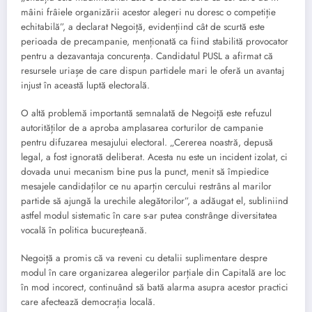
mâini frâiele organizării acestor alegeri nu doresc o competiție
echitabilă”, a declarat Negoiță, evidențiind cât de scurtă este
perioada de precampanie, menționată ca fiind stabilită provocator
pentru a dezavantaja concurența. Candidatul PUSL a afirmat că
resursele uriașe de care dispun partidele mari le oferă un avantaj
injust în această luptă electorală.
O altă problemă importantă semnalată de Negoiță este refuzul
autorităților de a aproba amplasarea corturilor de campanie
pentru difuzarea mesajului electoral. „Cererea noastră, depusă
legal, a fost ignorată deliberat. Acesta nu este un incident izolat, ci
dovada unui mecanism bine pus la punct, menit să împiedice
mesajele candidaților ce nu aparțin cercului restrâns al marilor
partide să ajungă la urechile alegătorilor”, a adăugat el, subliniind
astfel modul sistematic în care s-ar putea constrânge diversitatea
vocală în politica bucureșteană.
Negoiță a promis că va reveni cu detalii suplimentare despre
modul în care organizarea alegerilor parțiale din Capitală are loc
în mod incorect, continuând să bată alarma asupra acestor practici
care afectează democrația locală.