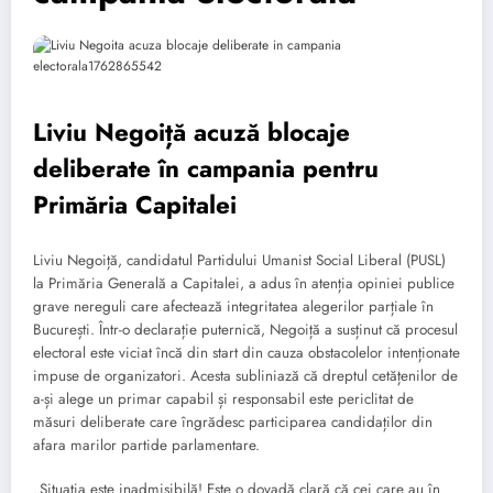
Liviu Negoiță acuză blocaje
deliberate în campania pentru
Primăria Capitalei
Liviu Negoiță, candidatul Partidului Umanist Social Liberal (PUSL)
la Primăria Generală a Capitalei, a adus în atenția opiniei publice
grave nereguli care afectează integritatea alegerilor parțiale în
București. Într-o declarație puternică, Negoiță a susținut că procesul
electoral este viciat încă din start din cauza obstacolelor intenționate
impuse de organizatori. Acesta subliniază că dreptul cetățenilor de
a-și alege un primar capabil și responsabil este periclitat de
măsuri deliberate care îngrădesc participarea candidaților din
afara marilor partide parlamentare.
„Situația este inadmisibilă! Este o dovadă clară că cei care au în