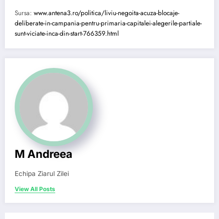
Sursa:
www.antena3.ro/politica/liviu-negoita-acuza-blocaje-
deliberate-in-campania-pentru-primaria-capitalei-alegerile-partiale-
sunt-viciate-inca-din-start-766359.html
M Andreea
Echipa Ziarul Zilei
View All Posts