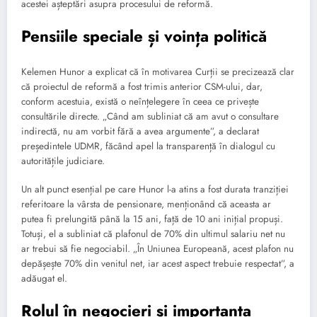
acestei așteptări asupra procesului de reformă.
Pensiile speciale și voința politică
Kelemen Hunor a explicat că în motivarea Curții se precizează clar
că proiectul de reformă a fost trimis anterior CSM-ului, dar,
conform acestuia, există o neînțelegere în ceea ce privește
consultările directe. „Când am subliniat că am avut o consultare
indirectă, nu am vorbit fără a avea argumente”, a declarat
președintele UDMR, făcând apel la transparență în dialogul cu
autoritățile judiciare.
Un alt punct esențial pe care Hunor l-a atins a fost durata tranziției
referitoare la vârsta de pensionare, menționând că aceasta ar
putea fi prelungită până la 15 ani, față de 10 ani inițial propuși.
Totuși, el a subliniat că plafonul de 70% din ultimul salariu net nu
ar trebui să fie negociabil. „În Uniunea Europeană, acest plafon nu
depășește 70% din venitul net, iar acest aspect trebuie respectat”, a
adăugat el.
Rolul în negocieri și importanța