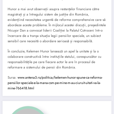
Hunor a mai avut observații asupra restanțelor financiare către
magistrați și a întregului sistem de justiție din România,
evidențiind necesitatea urgentă de reforme comprehensive care să
abordeze aceste probleme. În mijlocul acestei discuții, președintele
Nicușor Dan a convocat liderii Coaliției la Palatul Cotroceni într-o
încercare de a tranșa situația legii pensiilor speciale, un subiect
sensibil care necesită o abordare serioasă și responsabilă.
În concluzie, Kelemen Hunor lansează un apel la unitate și la o
colaborare constructivă între instituțiile statului, corespunzător cu
responsabilitățile pe care fiecare actor le are în procesul de
reformare a sistemului de pensii din România.
Sursa:
www.antena3.ro/politica/kelemen-hunor-spune-ca-reforma-
pensiilor-speciale-e-la-mana-csm-pe-mine-m-au-ciuruit-uitati-va-la-
mine-766418.html