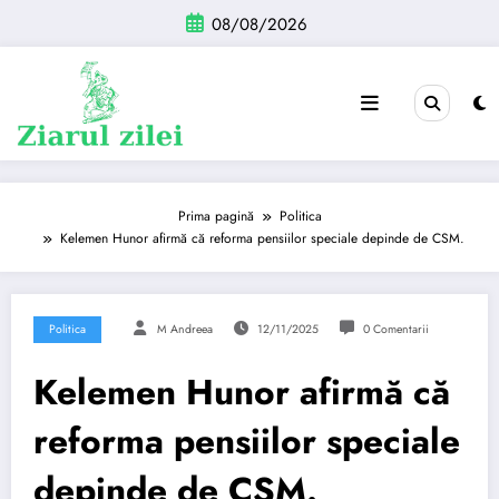
Sari
08/08/2026
la
conținut
Prima pagină
Politica
Kelemen Hunor afirmă că reforma pensiilor speciale depinde de CSM.
Politica
M Andreea
12/11/2025
0 Comentarii
Kelemen Hunor afirmă că
reforma pensiilor speciale
depinde de CSM.