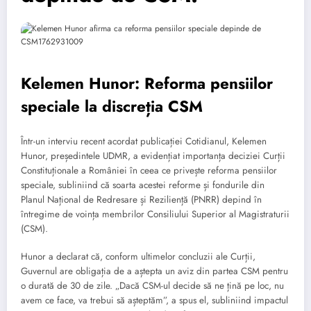
Kelemen Hunor: Reforma pensiilor
speciale la discreția CSM
Într-un interviu recent acordat publicației Cotidianul, Kelemen
Hunor, președintele UDMR, a evidențiat importanța deciziei Curții
Constituționale a României în ceea ce privește reforma pensiilor
speciale, subliniind că soarta acestei reforme și fondurile din
Planul Național de Redresare și Reziliență (PNRR) depind în
întregime de voința membrilor Consiliului Superior al Magistraturii
(CSM).
Hunor a declarat că, conform ultimelor concluzii ale Curții,
Guvernul are obligația de a aștepta un aviz din partea CSM pentru
o durată de 30 de zile. „Dacă CSM-ul decide să ne țină pe loc, nu
avem ce face, va trebui să așteptăm”, a spus el, subliniind impactul