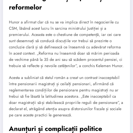
reformelor
Hunor a afirmat clar că nu se va implica direct în negocierile cu
CSM, lăsând acest lucru în sarcina ministrului Justiției și a
premierului. Aceasta este o chestiune de competență, iar cei care
sunt desemnați să conducă discuțiile vor trebui să prezinte o
concluzie clară și să definească ce înseamnă cu adevărat reforma
în acest context. „Reforma nu înseamnă doar să mărim perioada
de vechime până la 35 de ani sau să scădem procentul pensiei, ci
trebuie să reflecte și nevoile cetățenilor”, a conchis Kelemen Hunor.
Acesta a subliniat că statul român a creat un contrast inacceptabil
între pensionarii magistrați și ceilalți pensionari, afirmând că
reglementarea condițiilor de pensionare pentru magistrați nu ar
trebui să fie lăsată la latitudinea acestora. „Este inacceptabil ca
doar magistrații să-și stabilească propriile reguli de pensionare”, a
declarat el, atrăgând atenția asupra distorsiunilor fiscale și sociale
pe care aceste practici le generează.
Anunțuri și complicații politice