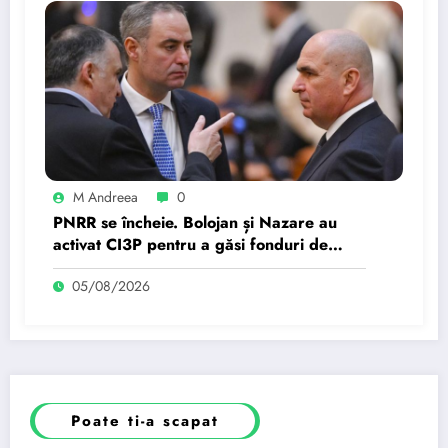
M Andreea
0
PNRR se încheie. Bolojan și Nazare au
activat CI3P pentru a găsi fonduri de
investiții. ”Grecia,…
05/08/2026
Poate ti-a scapat