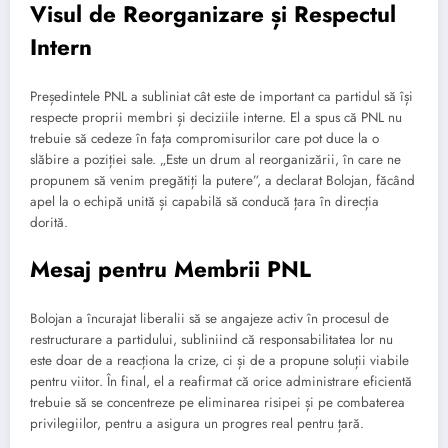
Visul de Reorganizare și Respectul
Intern
Președintele PNL a subliniat cât este de important ca partidul să își
respecte proprii membri și deciziile interne. El a spus că PNL nu
trebuie să cedeze în fața compromisurilor care pot duce la o
slăbire a poziției sale. „Este un drum al reorganizării, în care ne
propunem să venim pregătiți la putere”, a declarat Bolojan, făcând
apel la o echipă unită și capabilă să conducă țara în direcția
dorită.
Mesaj pentru Membrii PNL
Bolojan a încurajat liberalii să se angajeze activ în procesul de
restructurare a partidului, subliniind că responsabilitatea lor nu
este doar de a reacționa la crize, ci și de a propune soluții viabile
pentru viitor. În final, el a reafirmat că orice administrare eficientă
trebuie să se concentreze pe eliminarea risipei și pe combaterea
privilegiilor, pentru a asigura un progres real pentru țară.