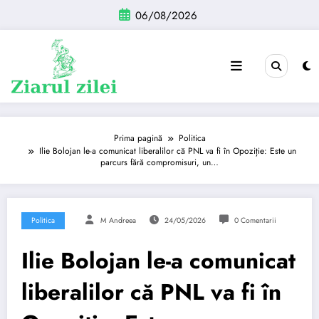
Sari
06/08/2026
la
conținut
Prima pagină
Politica
Ilie Bolojan le-a comunicat liberalilor că PNL va fi în Opoziție: Este un
parcurs fără compromisuri, un…
Politica
M Andreea
24/05/2026
0 Comentarii
Ilie Bolojan le-a comunicat
liberalilor că PNL va fi în