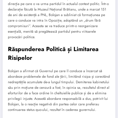
direcția pe care o va urma partidul în actualul context politic. Într-o
declarație făcută la Muzeul Național Brătianu, unde a marcat 151
de ani de existență a PNL, Bolojan a subliniat că formațiunea pe
care o conduce va intra în Opoziție, adoptând un „drum fără
compromisuri”. Aceasta se va traduce printr-o reorganizare
esențială, menită să pregătească partidul pentru viitoarele
provocări politice.
Răspunderea Politică și Limitarea
Risipelor
Bolojan a afirmat că Guvernul pe care îl conduce a încercat să
abordeze problemele de fond ale țării, limitând risipa și corectând
nedreptățile acumulate de-a lungul timpului. Demiterea kabinetului
său prin moțiune de cenzură a fost, în opinia sa, rezultatul direct al
eforturilor de a face ordine în cheltuielile publice și de a elimina
privilegii injuste. Această abordare responsabilă a dus, potrivit lui
Bolojan, la o reacție negativă din partea celor care preferau
continuarea status quo-ului, rezultat în caderea guvernului.