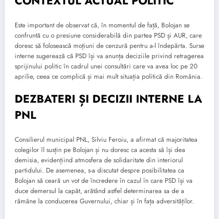
CONTEXTUL ACTUAL POLITIC
Este important de observat că, în momentul de față, Bolojan se
confruntă cu o presiune considerabilă din partea PSD și AUR, care
doresc să folosească moțiuni de cenzură pentru a-l îndepărta. Surse
interne sugerează că PSD își va anunța deciziile privind retragerea
sprijinului politic în cadrul unei consultări care va avea loc pe 20
aprilie, ceea ce complică și mai mult situația politică din România.
DEZBATERI ȘI DECIZII INTERNE LA
PNL
Consilierul municipal PNL, Silviu Feroiu, a afirmat că majoritatea
colegilor îl susțin pe Bolojan și nu doresc ca acesta să își dea
demisia, evidențiind atmosfera de solidaritate din interiorul
partidului. De asemenea, s-a discutat despre posibilitatea ca
Bolojan să ceară un vot de încredere în cazul în care PSD își va
duce demersul la capăt, arătând astfel determinarea sa de a
rămâne la conducerea Guvernului, chiar și în fața adversităților.