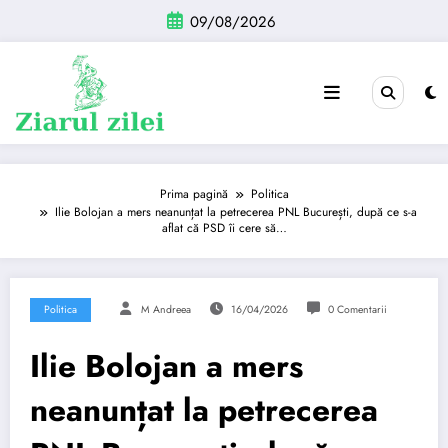
Sari
09/08/2026
la
conținut
Prima pagină
Politica
Ilie Bolojan a mers neanunțat la petrecerea PNL București, după ce s-a
aflat că PSD îi cere să…
Politica
M Andreea
16/04/2026
0 Comentarii
Ilie Bolojan a mers
neanunțat la petrecerea