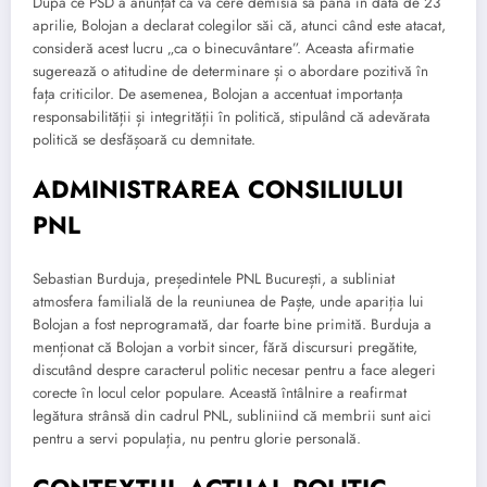
După ce PSD a anunțat că va cere demisia sa până în data de 23
aprilie, Bolojan a declarat colegilor săi că, atunci când este atacat,
consideră acest lucru „ca o binecuvântare”. Aceasta afirmatie
sugerează o atitudine de determinare și o abordare pozitivă în
fața criticilor. De asemenea, Bolojan a accentuat importanța
responsabilității și integrității în politică, stipulând că adevărata
politică se desfășoară cu demnitate.
ADMINISTRAREA CONSILIULUI
PNL
Sebastian Burduja, președintele PNL București, a subliniat
atmosfera familială de la reuniunea de Paște, unde apariția lui
Bolojan a fost neprogramată, dar foarte bine primită. Burduja a
menționat că Bolojan a vorbit sincer, fără discursuri pregătite,
discutând despre caracterul politic necesar pentru a face alegeri
corecte în locul celor populare. Această întâlnire a reafirmat
legătura strânsă din cadrul PNL, subliniind că membrii sunt aici
pentru a servi populația, nu pentru glorie personală.