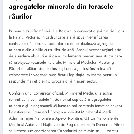
agregatelor minerale din terasele
râurilor
Prim-ministrul României, Ilie Bolojan, a convocat o şedinţă de lucru
la Palatul Victoria, în cadrul căreia a dispus intensificarea
controalelor în teren la operatorii care exploatează agregate
minerale din albiile cursurilor de apă. Scopul acestor acțiuni este
de a reduce abuzurile și de a implementa mecanisme stricte care
să protejeze resursele naturale. Ministerul Mediului, Apelor și
Pădurilor, alături de alte instituții de stat, a fost însărcinat să
colaboreze în vederea modificării legislaţiei existente pentru a
răspunde mai eficient provocărilor din acest sector.
Conform unui comunicat oficial, Ministerul Mediului a extins
semnificativ controalele în domeniul exploatării agregatelor
minerale și intenționează să lanseze noi controale tematice asupra
balastierelor. Premierul Bolojan a solicitat Ministerului Mediului,
Administrației Naționale a Apelor Române, Gărzii Naționale de
Mediu și Autorității Naționale de Reglementare în Domeniul Minier
să lucreze sub coordonarea Cancelariei prim-ministrului pentru