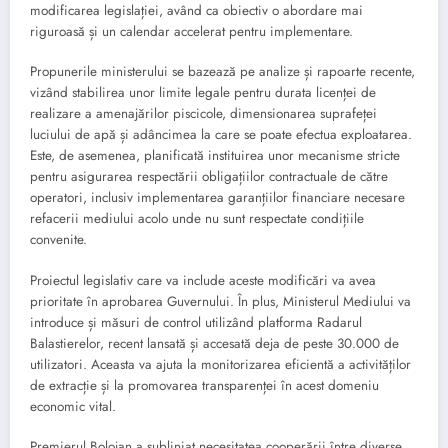
modificarea legislației, având ca obiectiv o abordare mai
riguroasă și un calendar accelerat pentru implementare.
Propunerile ministerului se bazează pe analize și rapoarte recente,
vizând stabilirea unor limite legale pentru durata licenței de
realizare a amenajărilor piscicole, dimensionarea suprafeței
luciului de apă și adâncimea la care se poate efectua exploatarea.
Este, de asemenea, planificată instituirea unor mecanisme stricte
pentru asigurarea respectării obligațiilor contractuale de către
operatori, inclusiv implementarea garanțiilor financiare necesare
refacerii mediului acolo unde nu sunt respectate condițiile
convenite.
Proiectul legislativ care va include aceste modificări va avea
prioritate în aprobarea Guvernului. În plus, Ministerul Mediului va
introduce și măsuri de control utilizând platforma Radarul
Balastierelor, recent lansată și accesată deja de peste 30.000 de
utilizatori. Aceasta va ajuta la monitorizarea eficientă a activităților
de extracție și la promovarea transparenței în acest domeniu
economic vital.
Premierul Bolojan a subliniat necesitatea cooperării între diverse