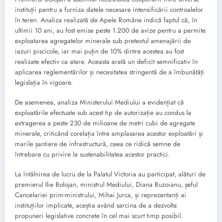
instituții pentru a furniza datele necesare intensificării controalelor
în teren. Analiza realizată de Apele Române indică faptul că, în
ultimii 10 ani, au fost emise peste 1.200 de avize pentru a permite
exploatarea agregatelor minerale sub pretextul amenajării de
iazuri piscicole, iar mai puțin de 10% dintre acestea au fost
realizate efectiv ca atare. Aceasta arată un deficit semnificativ în
aplicarea reglementărilor și necesitatea stringentă de a îmbunătăți
legislația în vigoare.
De asemenea, analiza Ministerului Mediului a evidențiat că
exploatările efectuate sub acest tip de autorizație au condus la
extragerea a peste 230 de milioane de metri cubi de agregate
minerale, criticând corelația între amplasarea acestor exploatări și
marile șantiere de infrastructură, ceea ce ridică semne de
întrebare cu privire la sustenabilitatea acestor practici.
La întâlnirea de lucru de la Palatul Victoria au participat, alături de
premierul Ilie Bolojan, ministrul Mediului, Diana Buzoianu, șeful
Cancelariei prim-ministrului, Mihai Jurca, și reprezentanți ai
instituțiilor implicate, aceștia având sarcina de a dezvolta
propuneri legislative concrete în cel mai scurt timp posibil.