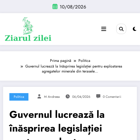
Sari
10/08/2026
la
conținut
Prima pagină
Politica
Guvernul lucrează la înăsprirea legislației pentru exploatarea
agregatelor minerale din terasele…
Politica
M Andreea
06/04/2026
0 Comentarii
Guvernul lucrează la
înăsprirea legislației