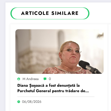
ARTICOLE SIMILARE
M Andreea
0
Diana Șoșoacă a fost denunțată la
Parchetul General pentru trădare de
țară: „Este subordonată unei…”
06/08/2026