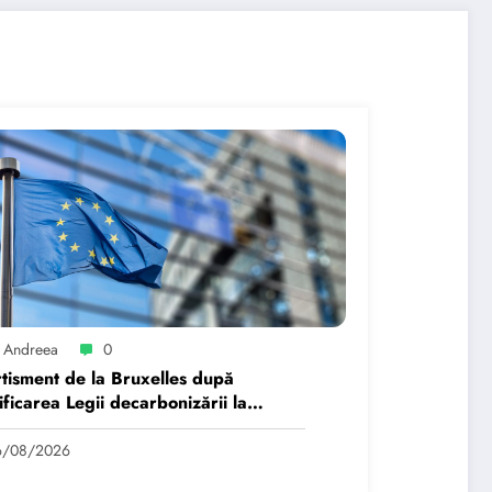
 Andreea
0
tisment de la Bruxelles după
ficarea Legii decarbonizării la
rești: Orice regres…
6/08/2026