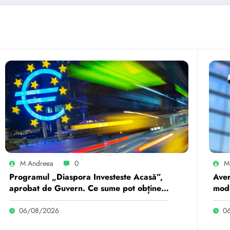
M Andreea
0
M
Programul „Diaspora Investeste Acasă”,
Aver
aprobat de Guvern. Ce sume pot obține
modi
românii care se întorc…
Bucu
06/08/2026
0