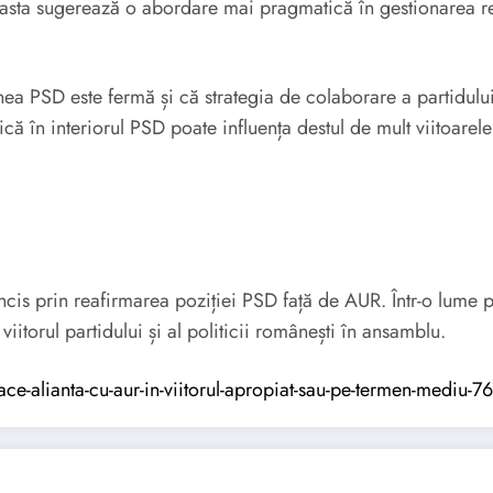
asta sugerează o abordare mai pragmatică în gestionarea resur
 PSD este fermă și că strategia de colaborare a partidului n
că în interiorul PSD poate influența destul de mult viitoarele 
cis prin reafirmarea poziției PSD față de AUR. Într-o lume po
viitorul partidului și al politicii românești în ansamblu.
ce-alianta-cu-aur-in-viitorul-apropiat-sau-pe-termen-mediu-