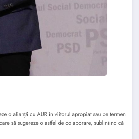
meze o alianță cu AUR în viitorul apropiat sau pe termen
c care să sugereze o astfel de colaborare, subliniind că