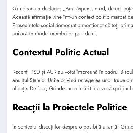
Grindeanu a declarat: „Am răspuns, cred, de cel puțin
Această afirmație vine într-un context politic marcat de 
Președintele social-democrat a menționat că toți primar
unitară în rândul membrilor partidului.
Contextul Politic Actual
Recent, PSD și AUR au votat împreună în cadrul Biroulu
anunțul Statelor Unite privind retragerea unor trupe d
alianțe. De fapt, Grindeanu a întărit ideea că sprijinu
Reacții la Proiectele Politice
În contextul discuțiilor despre o posibilă alianță, G