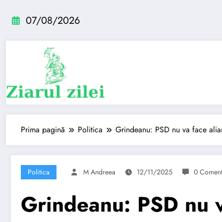
Sari
la
07/08/2026
conținut
Prima pagină
Politica
Grindeanu: PSD nu va face ali
Politica
M Andreea
12/11/2025
0 Coment
Grindeanu: PSD nu v