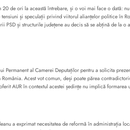
 20 de ori la această întrebare, și o voi mai face o dată: n
tensiuni și speculații privind viitorul alianțelor politice în 
ii PSD și structurile județene au decis să se abțină de la o
i Permanent al Camerei Deputaților pentru a solicita prezenț
in România. Acest vot comun, deși poate părea contradictoriu
l oferit AUR în contextul acestei ședințe nu implică formarea
rindeanu a exprimat necesitatea de reformă în administrația 