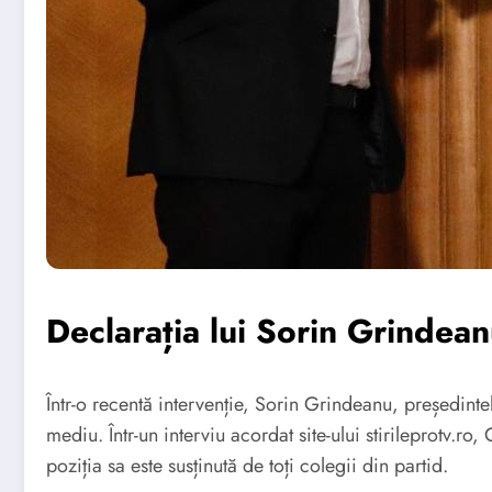
Declarația lui Sorin Grindea
Într-o recentă intervenție, Sorin Grindeanu, președinte
mediu. Într-un interviu acordat site-ului stirileprotv.r
poziția sa este susținută de toți colegii din partid.