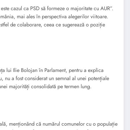
u este cazul ca PSD să formeze o majoritate cu AUR”.
România, mai ales în perspectiva alegerilor viitoare.
 astfel de colaborare, ceea ce sugerează o poziție
a lui Ilie Bolojan în Parlament, pentru a explica
, nu a fost considerat un semnal al unei potențiale
 unei majorități consolidată pe termen lung.
locală, menționând că numărul comunelor cu o populație