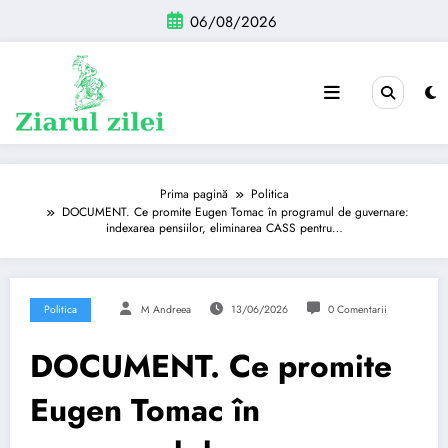
Sari
06/08/2026
la
conținut
Prima pagină
Politica
DOCUMENT. Ce promite Eugen Tomac în programul de guvernare:
indexarea pensiilor, eliminarea CASS pentru…
Politica
M Andreea
13/06/2026
0 Comentarii
DOCUMENT. Ce promite
Eugen Tomac în