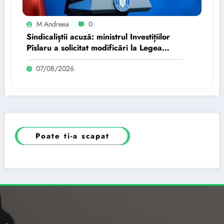
M Andreea
0
Sindicaliștii acuză: ministrul Investițiilor
Pîslaru a solicitat modificări la Legea
salarizării…
07/08/2026
Poate ti-a scapat