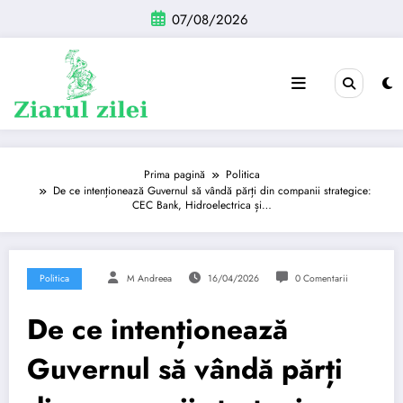
Sari
07/08/2026
la
conținut
Prima pagină
Politica
De ce intenționează Guvernul să vândă părți din companii strategice:
CEC Bank, Hidroelectrica și…
Politica
M Andreea
16/04/2026
0 Comentarii
De ce intenționează
Guvernul să vândă părți