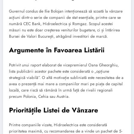
Guvernul condus de Ilie Bolojan intenționează să scoată la vânzare
acțiuni dintr-o serie de companii de stat esențiale, printre care se
numără CEC Bank, Hidroelectrica și Romgaz. Scopul acestei
măsuri nu este doar creșterea veniturilor bugetare, ci și întărirea
Bursei de Valori București, atrăgând investitori de marcă.
Argumente în Favoarea Listării
Potrivit unui raport elaborat de vicepremierul Oana Gheorghiu,
lista publicării acestor pachete este considerată o „opțiune
strategică viabilă”. O altă motivație subliniată este necesitatea de a
avea o prezență mai mare a companiilor mari pe piața de capital
locală, care riscă să rămână în urmă față de rivalii regionali
precum Polonia, Cehia sau Austria.
Prioritățile Listei de Vânzare
Printre companiile vizate, Hidroelectrica este considerată
prioritatea maximă, cu recomandarea de a vinde un pachet de 5-