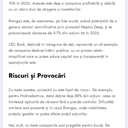
10% în 2026. Aceasta este deja o companie profitabilă și stabilă,
cu un istoric bun de atragere a investitorilor.
Romgaz este, de asemenea, pe lista scurtă, având potențialul de a
genera venituri semnificative prin proiectul Neptun Deep, și se
preconizează vânzarea de 5-7% din acțiuni tot în 2026.
CEC Bank, deținută în întregime de stat, reprezintă un alt exemplu
de companie destinat listării publica, cu un proces relativ
simplificat care ar putea aduce capital nou și transparență în
operațiunile sale.
Riscuri și Provocări
Cu toate acestea, proiectul nu este lipsit de riscuri. De exemplu,
pentru Hidroelectrica, statul deține deja 80% din acțiuni, ceea ce
limitează opțiunile de vânzare fără a pierde controlul. Dificultăți
similare sunt prezente și în cazul Romgaz, unde volatilitatea
prețului gazelor ar putea afecta prețul acțiunilor.
Mai mult, nu toate companiile sunt pregătite pentru bursă. De