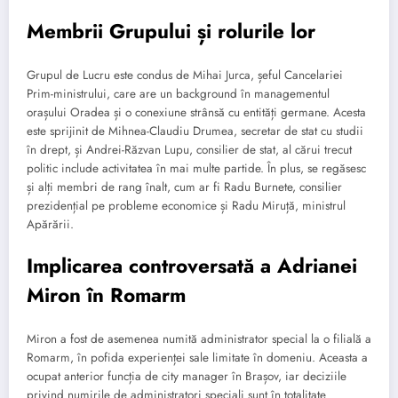
Membrii Grupului și rolurile lor
Grupul de Lucru este condus de Mihai Jurca, șeful Cancelariei
Prim-ministrului, care are un background în managementul
orașului Oradea și o conexiune strânsă cu entități germane. Acesta
este sprijinit de Mihnea-Claudiu Drumea, secretar de stat cu studii
în drept, și Andrei-Răzvan Lupu, consilier de stat, al cărui trecut
politic include activitatea în mai multe partide. În plus, se regăsesc
și alți membri de rang înalt, cum ar fi Radu Burnete, consilier
prezidențial pe probleme economice și Radu Miruță, ministrul
Apărării.
Implicarea controversată a Adrianei
Miron în Romarm
Miron a fost de asemenea numită administrator special la o filială a
Romarm, în pofida experienței sale limitate în domeniu. Aceasta a
ocupat anterior funcția de city manager în Brașov, iar deciziile
privind numirile de administratori speciali sunt în totalitate