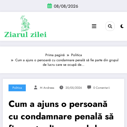
Sari
08/08/2026
la
conținut
Prima pagină
Politica
Cum a ajuns o persoană cu condamnare penală să fie parte din grupul
de lucru care se ocupă de…
Politica
M Andreea
20/05/2026
0 Comentarii
Cum a ajuns o persoană
cu condamnare penală să