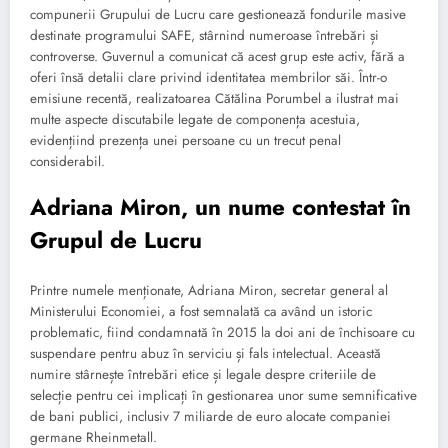
compunerii Grupului de Lucru care gestionează fondurile masive
destinate programului SAFE, stârnind numeroase întrebări și
controverse. Guvernul a comunicat că acest grup este activ, fără a
oferi însă detalii clare privind identitatea membrilor săi. Într-o
emisiune recentă, realizatoarea Cătălina Porumbel a ilustrat mai
multe aspecte discutabile legate de componența acestuia,
evidențiind prezența unei persoane cu un trecut penal
considerabil.
Adriana Miron, un nume contestat în
Grupul de Lucru
Printre numele menționate, Adriana Miron, secretar general al
Ministerului Economiei, a fost semnalată ca având un istoric
problematic, fiind condamnată în 2015 la doi ani de închisoare cu
suspendare pentru abuz în serviciu și fals intelectual. Această
numire stârnește întrebări etice și legale despre criteriile de
selecție pentru cei implicați în gestionarea unor sume semnificative
de bani publici, inclusiv 7 miliarde de euro alocate companiei
germane Rheinmetall.