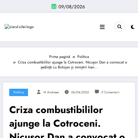
Sari
09/08/2026
la
conținut
Prima pagină
Politica
Criza combustibililor ajunge la Cotroceni. Nicușor Dan a convocat o
ședință cu Bolojan și miniștrii Ivan…
Politica
M Andreea
06/04/2026
0 Comentarii
Criza combustibililor
ajunge la Cotroceni.
Nicușor Dan a convocat o