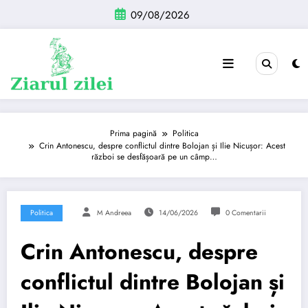
Sari
09/08/2026
la
conținut
Prima pagină
Politica
Crin Antonescu, despre conflictul dintre Bolojan și Ilie Nicușor: Acest
război se desfășoară pe un câmp…
Politica
M Andreea
14/06/2026
0 Comentarii
Crin Antonescu, despre
conflictul dintre Bolojan și