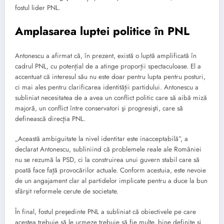
fostul lider PNL.
Amplasarea luptei politice în PNL
Antonescu a afirmat că, în prezent, există o luptă amplificată în
cadrul PNL, cu potenţial de a atinge proporţii spectaculoase. El a
accentuat că interesul său nu este doar pentru lupta pentru posturi,
ci mai ales pentru clarificarea identităţii partidului. Antonescu a
subliniat necesitatea de a avea un conflict politic care să aibă miză
majoră, un conflict între conservatori şi progresişti, care să
definească direcţia PNL.
„Această ambiguitate la nivel identitar este inacceptabilă”, a
declarat Antonescu, subliniind că problemele reale ale României
nu se rezumă la PSD, ci la construirea unui guvern stabil care să
poată face faţă provocărilor actuale. Conform acestuia, este nevoie
de un angajament clar al partidelor implicate pentru a duce la bun
sfârşit reformele cerute de societate.
În final, fostul preşedinte PNL a subliniat că obiectivele pe care
acestea trebuie să le urmeze trebuie să fie multe, bine definite şi