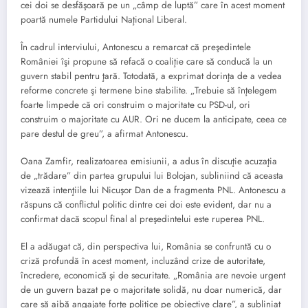
cei doi se desfăşoară pe un „câmp de luptă” care în acest moment
poartă numele Partidului Naţional Liberal.
În cadrul interviului, Antonescu a remarcat că preşedintele
României îşi propune să refacă o coaliţie care să conducă la un
guvern stabil pentru ţară. Totodată, a exprimat dorinţa de a vedea
reforme concrete şi termene bine stabilite. „Trebuie să înţelegem
foarte limpede că ori construim o majoritate cu PSD-ul, ori
construim o majoritate cu AUR. Ori ne ducem la anticipate, ceea ce
pare destul de greu”, a afirmat Antonescu.
Oana Zamfir, realizatoarea emisiunii, a adus în discuţie acuzaţia
de „trădare” din partea grupului lui Bolojan, subliniind că aceasta
vizează intenţiile lui Nicuşor Dan de a fragmenta PNL. Antonescu a
răspuns că conflictul politic dintre cei doi este evident, dar nu a
confirmat dacă scopul final al preşedintelui este ruperea PNL.
El a adăugat că, din perspectiva lui, România se confruntă cu o
criză profundă în acest moment, incluzând crize de autoritate,
încredere, economică şi de securitate. „România are nevoie urgent
de un guvern bazat pe o majoritate solidă, nu doar numerică, dar
care să aibă angajate forţe politice pe obiective clare”, a subliniat