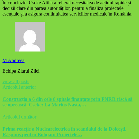
În concluzie, Cseke Attila a reiterat necesitatea de acțiuni rapide și
decizii clare din partea autorităților, pentru a finaliza proiectele
esențiale și a asigura continuitatea serviciilor medicale în România.
M Andreea
Echipa Ziarul Zilei
view all posts
Articolul anterior
Construcția a 6 din cele 8 spitale finanțate prin PNRR riscă să
se oprească. Cseke: La Marius Nasta,…
Articolul următor
Prima reacție a Nuclearelectrica în scandalul de la Doicești.
Răspuns pentru Bolojan: Proiectele…