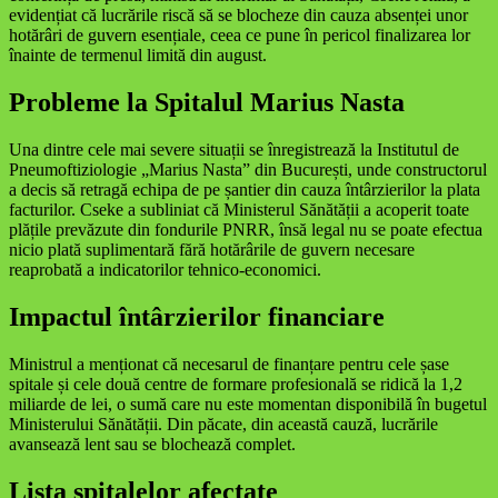
evidențiat că lucrările riscă să se blocheze din cauza absenței unor
hotărâri de guvern esențiale, ceea ce pune în pericol finalizarea lor
înainte de termenul limită din august.
Probleme la Spitalul Marius Nasta
Una dintre cele mai severe situații se înregistrează la Institutul de
Pneumoftiziologie „Marius Nasta” din București, unde constructorul
a decis să retragă echipa de pe șantier din cauza întârzierilor la plata
facturilor. Cseke a subliniat că Ministerul Sănătății a acoperit toate
plățile prevăzute din fondurile PNRR, însă legal nu se poate efectua
nicio plată suplimentară fără hotărârile de guvern necesare
reaprobată a indicatorilor tehnico-economici.
Impactul întârzierilor financiare
Ministrul a menționat că necesarul de finanțare pentru cele șase
spitale și cele două centre de formare profesională se ridică la 1,2
miliarde de lei, o sumă care nu este momentan disponibilă în bugetul
Ministerului Sănătății. Din păcate, din această cauză, lucrările
avansează lent sau se blochează complet.
Lista spitalelor afectate