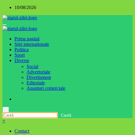
Sari
10/08/2026
la
conținut
Prima pagină
Stiri internationale
Politica
Sport
Diverse
Social
Advertoriale
Divertisment
Editoriale
Anunturi comerciale
×
×
Contact