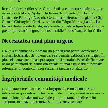
În cadrul declarațiilor sale, Cseke Attila a enumerat spitalele supuse
riscurilor de blocaj: Spitalul Județean de Urgență din Bistrița,
Centrul de Patologie Vasculo-Cerebrală și Neurochirurgie din Cluj,
Centrul Chirurgical Cardiovascular din Târgu Mureș și altele. La
fiecare dintre aceste locații, întârzierile la plată și lipsa hotărârilor de
guvern provoacă negrușuri considerabile în desfășurarea lucrărilor.
Necesitatea unui plan urgent
Cseke a subliniat că e necesar un plan urgent pentru accelerarea
emiterii hotărârilor de guvern care să permită deblocarea situației. În
plus, el a atras atenția asupra faptului că actualul sistem de finanțare
bazat pe numărul de paturi din spitale nu mai este viabil și necesită
reformare, în contextul unei scăderi a mediei spitalizărilor.
Îngrijorările comunității medicale
Comunitatea medicală se arată îngrijorată de impactul acestor
întârzieri asupra infrastructurii medicale din țară, având în vedere că
multe dintre spitale sunt esențiale pentru tratamentul diverselor
afecțiuni, inclusiv tuberculoza și boli cardiovasculare.