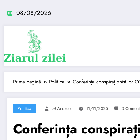
Sari
la
08/08/2026
conținut
Prima pagină
Politica
Conferința conspiraționiștilor 
Politica
M Andreea
11/11/2025
0 Comenta
Conferința conspiraț