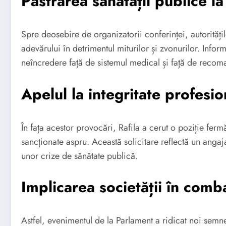
Păstrarea sănătății publice la
Spre deosebire de organizatorii conferinței, autoritățile
adevărului în detrimentul miturilor și zvonurilor. Infor
neîncredere față de sistemul medical și față de recom
Apelul la integritate profesio
În fața acestor provocări, Rafila a cerut o poziție ferm
sancționate aspru. Această solicitare reflectă un anga
unor crize de sănătate publică.
Implicarea societății în comb
Astfel, evenimentul de la Parlament a ridicat noi semne