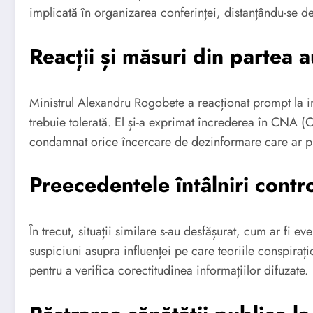
implicată în organizarea conferinței, distanțându-se de
Reacții și măsuri din partea au
Ministrul Alexandru Rogobete a reacționat prompt la in
trebuie tolerată. El și-a exprimat încrederea în CNA (C
condamnat orice încercare de dezinformare care ar put
Preecedentele întâlniri contr
În trecut, situații similare s-au desfășurat, cum ar fi 
suspiciuni asupra influenței pe care teoriile conspirați
pentru a verifica corectitudinea informațiilor difuzate.