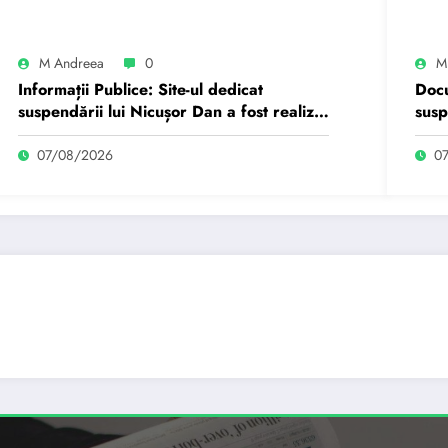
M Andreea
0
M
Informații Publice: Site-ul dedicat
Docu
suspendării lui Nicușor Dan a fost realizat
susp
de un moldovean plătit de AUR cu…
de 
07/08/2026
0