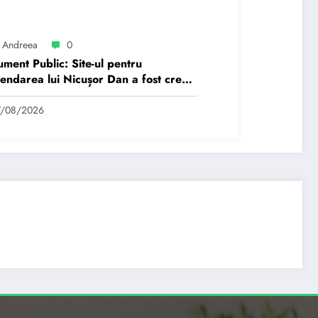
 Andreea
0
ment Public: Site-ul pentru
endarea lui Nicușor Dan a fost creat
un moldovean angajat de AUR cu…
7/08/2026