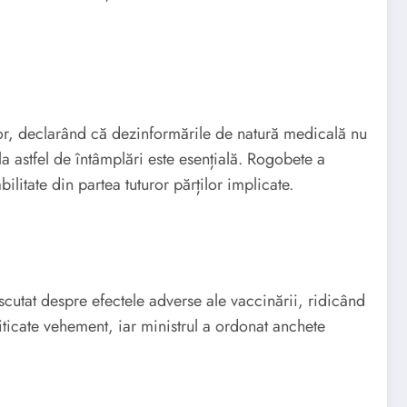
ilor, declarând că dezinformările de natură medicală nu
la astfel de întâmplări este esențială. Rogobete a
tate din partea tuturor părților implicate.
iscutat despre efectele adverse ale vaccinării, ridicând
riticate vehement, iar ministrul a ordonat anchete