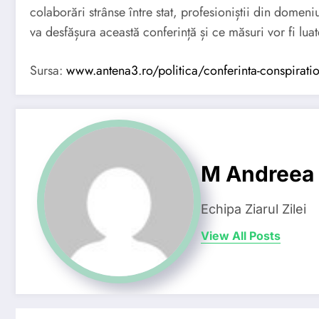
colaborări strânse între stat, profesioniștii din domen
va desfășura această conferință și ce măsuri vor fi luat
Sursa:
www.antena3.ro/politica/conferinta-conspirationi
M Andreea
Echipa Ziarul Zilei
View All Posts