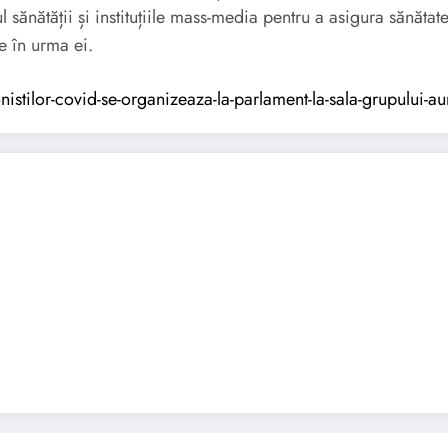
iul sănătății și instituțiile mass-media pentru a asigura sănă
e în urma ei.
stilor-covid-se-organizeaza-la-parlament-la-sala-grupului-au