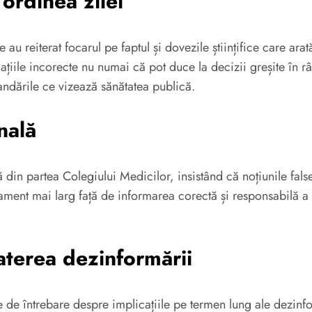
 ordinea zilei
 au reiterat focarul pe faptul și dovezile științifice care arat
mațiile incorecte nu numai că pot duce la decizii greșite în r
andările ce vizează sănătatea publică.
nală
ă din partea Colegiului Medicilor, insistând că noțiunile false
jament mai larg față de informarea corectă și responsabilă a 
aterea dezinformării
 de întrebare despre implicațiile pe termen lung ale dezinfor