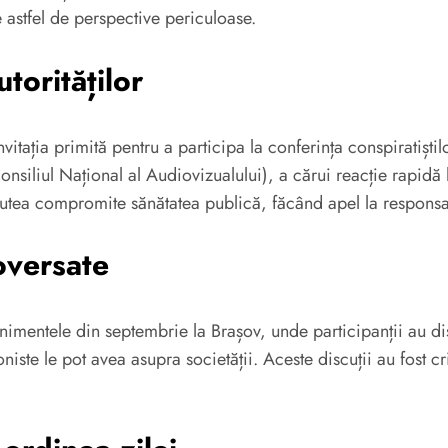
 astfel de perspective periculoase.
torităților
vitația primită pentru a participa la conferința conspiratișt
onsiliul Național al Audiovizualului), a cărui reacție rapidă 
ea compromite sănătatea publică, făcând apel la responsabili
oversate
evenimentele din septembrie la Brașov, unde participanții au d
oniste le pot avea asupra societății. Aceste discuții au fost c