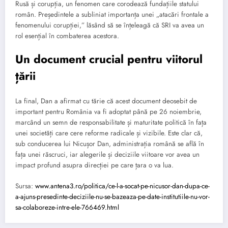
Rusă și corupția, un fenomen care corodează fundațiile statului
român. Președintele a subliniat importanța unei „atacări frontale a
fenomenului corupției,” lăsând să se înțeleagă că SRI va avea un
rol esențial în combaterea acestora.
Un document crucial pentru viitorul
țării
La final, Dan a afirmat cu tărie că acest document deosebit de
important pentru România va fi adoptat până pe 26 noiembrie,
marcând un semn de responsabilitate și maturitate politică în fața
unei societăți care cere reforme radicale și vizibile. Este clar că,
sub conducerea lui Nicușor Dan, administrația română se află în
fața unei răscruci, iar alegerile și deciziile viitoare vor avea un
impact profund asupra direcției pe care țara o va lua.
Sursa:
www.antena3.ro/politica/ce-l-a-socat-pe-nicusor-dan-dupa-ce-
a-ajuns-presedinte-deciziile-nu-se-bazeaza-pe-date-institutiile-nu-vor-
sa-colaboreze-intre-ele-766469.html