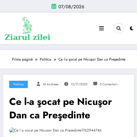
Sari
07/08/2026
la
conținut
Prima pagină
Politica
Ce l-a şocat pe Nicuşor Dan ca Preşedinte
Politica
M Andreea
12/11/2025
0 Comentarii
Ce l-a şocat pe Nicuşor
Dan ca Preşedinte