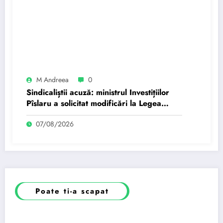
M Andreea
0
Sindicaliștii acuză: ministrul Investițiilor
Pîslaru a solicitat modificări la Legea
salarizării…
07/08/2026
Poate ti-a scapat