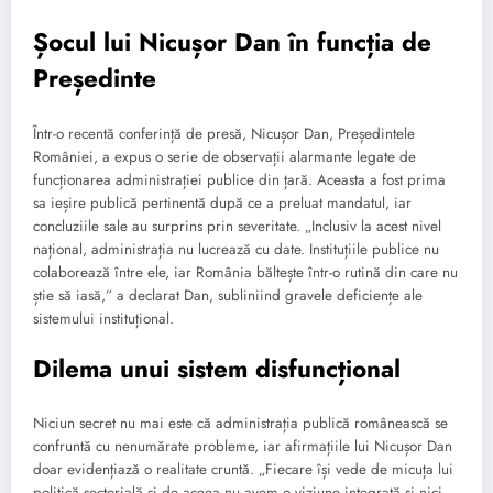
Șocul lui Nicușor Dan în funcția de
Președinte
Într-o recentă conferință de presă, Nicușor Dan, Președintele
României, a expus o serie de observații alarmante legate de
funcționarea administrației publice din țară. Aceasta a fost prima
sa ieșire publică pertinentă după ce a preluat mandatul, iar
concluziile sale au surprins prin severitate. „Inclusiv la acest nivel
național, administrația nu lucrează cu date. Instituțiile publice nu
colaborează între ele, iar România băltește într-o rutină din care nu
știe să iasă,” a declarat Dan, subliniind gravele deficiențe ale
sistemului instituțional.
Dilema unui sistem disfuncțional
Niciun secret nu mai este că administrația publică românească se
confruntă cu nenumărate probleme, iar afirmațiile lui Nicușor Dan
doar evidențiază o realitate cruntă. „Fiecare își vede de micuța lui
politică sectorială și de aceea nu avem o viziune integrată și nici