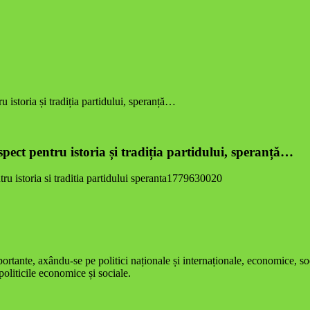
 istoria și tradiția partidului, speranță…
pect pentru istoria și tradiția partidului, speranță…
nte, axându-se pe politici naționale și internaționale, economice, socia
 politicile economice și sociale.