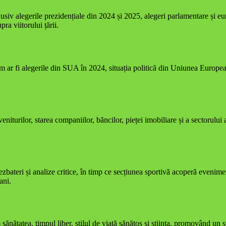
clusiv alegerile prezidențiale din 2024 și 2025, alegeri parlamentare și e
ra viitorului țării.
ar fi alegerile din SUA în 2024, situația politică din Uniunea Europeană 
iturilor, starea companiilor, băncilor, pieței imobiliare și a sectorulu
 dezbateri și analize critice, în timp ce secțiunea sportivă acoperă ev
ani.
ănătatea, timpul liber, stilul de viață sănătos și știința, promovând un sti