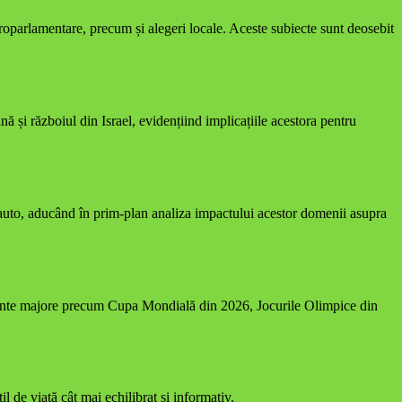
uroparlamentare, precum și alegeri locale. Aceste subiecte sunt deosebit
și războiul din Israel, evidențiind implicațiile acestora pentru
i auto, aducând în prim-plan analiza impactului acestor domenii asupra
enimente majore precum Cupa Mondială din 2026, Jocurile Olimpice din
l de viață cât mai echilibrat și informativ.