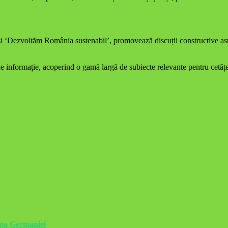
Dezvoltăm România sustenabil’, promovează discuții constructive asupra 
ormație, acoperind o gamă largă de subiecte relevante pentru cetățeni, 
upa Germaniei