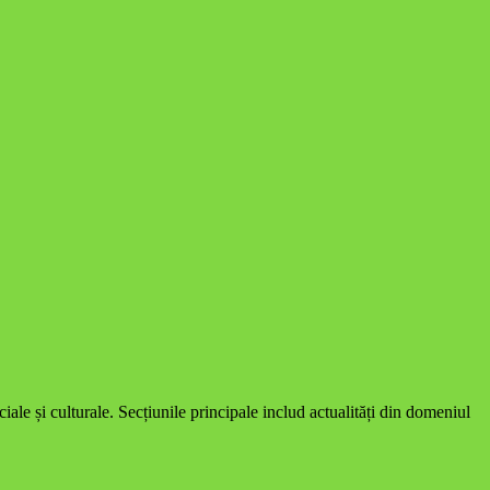
le și culturale. Secțiunile principale includ actualități din domeniul