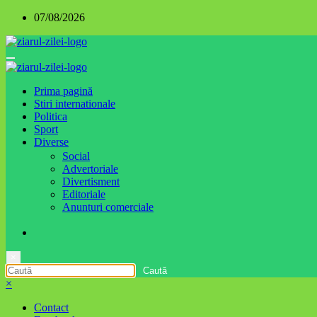
Sari
07/08/2026
la
conținut
Prima pagină
Stiri internationale
Politica
Sport
Diverse
Social
Advertoriale
Divertisment
Editoriale
Anunturi comerciale
×
×
Contact