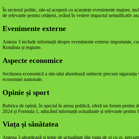
În sectorul politic, site-ul acoperă cu acuratețe evenimente majore, in
de relevante pentru cetățeni, având în vedere impactul semnificativ asup
Evenimente externe
Antena 3 include informații despre evenimente externe importante, cum 
România și regiune.
Aspecte economice
Sectiunea economică a site-ului abordează subiecte precum siguranța ven
economiei nationale.
Opinie și sport
Rubrica de opinii, în special în arena politică, oferă un forum pentru
2024 și Formula 1, aducând informații actualizate și relevante pentru f
Viața și sănătatea
Antena 3 abordează și teme de actualitate din viața de zi cu zi, precum s