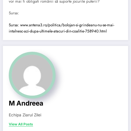
vor mai fi obligati românii să suporte jocurile puterii?
Sursa:
Sursa:
www.antena3.ro/politica/bolojan-si-grindeanu-nu-se-mai-
intalnesc-azi-dupa-ultimele-atacuri-din-coalitie-758940.html
M Andreea
Echipa Ziarul Zilei
View All Posts