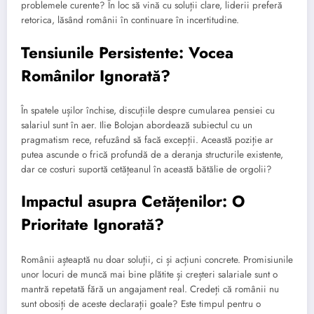
problemele curente? În loc să vină cu soluții clare, liderii preferă
retorica, lăsând românii în continuare în incertitudine.
Tensiunile Persistente: Vocea
Românilor Ignorată?
În spatele ușilor închise, discuțiile despre cumularea pensiei cu
salariul sunt în aer. Ilie Bolojan abordează subiectul cu un
pragmatism rece, refuzând să facă excepții. Această poziție ar
putea ascunde o frică profundă de a deranja structurile existente,
dar ce costuri suportă cetățeanul în această bătălie de orgolii?
Impactul asupra Cetățenilor: O
Prioritate Ignorată?
Românii așteaptă nu doar soluții, ci și acțiuni concrete. Promisiunile
unor locuri de muncă mai bine plătite și creșteri salariale sunt o
mantră repetată fără un angajament real. Credeți că românii nu
sunt obosiți de aceste declarații goale? Este timpul pentru o