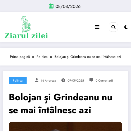
Sari
08/08/2026
la
conținut
Prima pagină
Politica
Bolojan și Grindeanu nu se mai întâlnesc azi
Politica
M Andreea
09/09/2025
0 Comentarii
Bolojan și Grindeanu nu
se mai întâlnesc azi