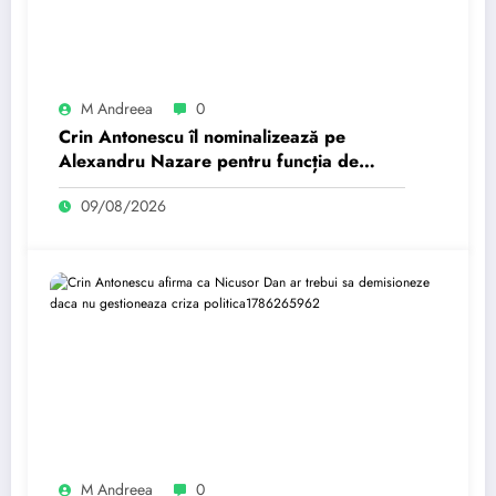
M Andreea
0
Crin Antonescu îl nominalizează pe
Alexandru Nazare pentru funcția de
premier. Când consideră că Ilie va
09/08/2026
pleca…
M Andreea
0