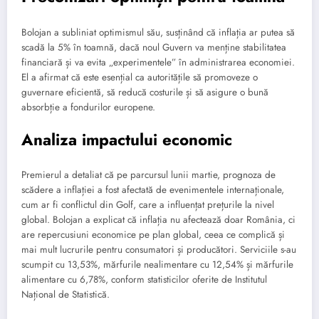
Bolojan a subliniat optimismul său, susținând că inflația ar putea să
scadă la 5% în toamnă, dacă noul Guvern va menține stabilitatea
financiară și va evita „experimentele” în administrarea economiei.
El a afirmat că este esențial ca autoritățile să promoveze o
guvernare eficientă, să reducă costurile și să asigure o bună
absorbție a fondurilor europene.
Analiza impactului economic
Premierul a detaliat că pe parcursul lunii martie, prognoza de
scădere a inflației a fost afectată de evenimentele internaționale,
cum ar fi conflictul din Golf, care a influențat prețurile la nivel
global. Bolojan a explicat că inflația nu afectează doar România, ci
are repercusiuni economice pe plan global, ceea ce complică și
mai mult lucrurile pentru consumatori și producători. Serviciile s-au
scumpit cu 13,53%, mărfurile nealimentare cu 12,54% și mărfurile
alimentare cu 6,78%, conform statisticilor oferite de Institutul
Național de Statistică.