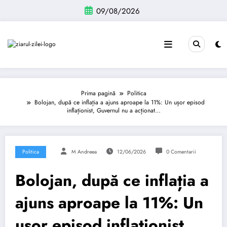
Sari
09/08/2026
la
conținut
Prima pagină
Politica
Bolojan, după ce inflația a ajuns aproape la 11%: Un ușor episod
inflaționist, Guvernul nu a acționat…
Politica
M Andreea
12/06/2026
0 Comentarii
Bolojan, după ce inflația a
ajuns aproape la 11%: Un
ușor episod inflaționist,