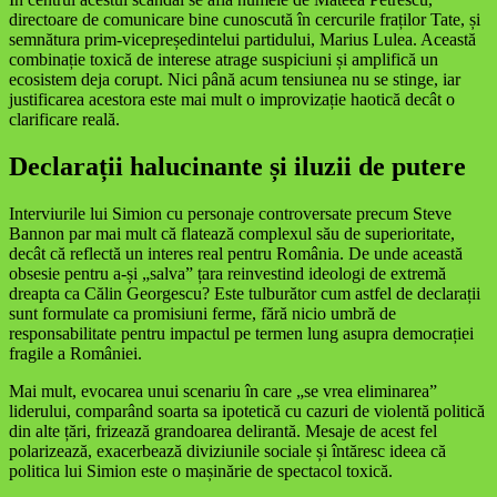
directoare de comunicare bine cunoscută în cercurile fraților Tate, și
semnătura prim-vicepreședintelui partidului, Marius Lulea. Această
combinație toxică de interese atrage suspiciuni și amplifică un
ecosistem deja corupt. Nici până acum tensiunea nu se stinge, iar
justificarea acestora este mai mult o improvizație haotică decât o
clarificare reală.
Declarații halucinante și iluzii de putere
Interviurile lui Simion cu personaje controversate precum Steve
Bannon par mai mult că flatează complexul său de superioritate,
decât că reflectă un interes real pentru România. De unde această
obsesie pentru a-și „salva” țara reinvestind ideologi de extremă
dreapta ca Călin Georgescu? Este tulburător cum astfel de declarații
sunt formulate ca promisiuni ferme, fără nicio umbră de
responsabilitate pentru impactul pe termen lung asupra democrației
fragile a României.
Mai mult, evocarea unui scenariu în care „se vrea eliminarea”
liderului, comparând soarta sa ipotetică cu cazuri de violentă politică
din alte țări, frizează grandoarea delirantă. Mesaje de acest fel
polarizează, exacerbează diviziunile sociale și întăresc ideea că
politica lui Simion este o mașinărie de spectacol toxică.