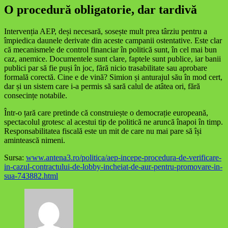
O procedură obligatorie, dar tardivă
Intervenția AEP, deși necesară, sosește mult prea târziu pentru a
împiedica daunele derivate din aceste campanii ostentative. Este clar
că mecanismele de control financiar în politică sunt, în cel mai bun
caz, anemice. Documentele sunt clare, faptele sunt publice, iar banii
publici par să fie puși în joc, fără nicio trasabilitate sau aprobare
formală corectă. Cine e de vină? Simion și anturajul său în mod cert,
dar și un sistem care i-a permis să sară calul de atâtea ori, fără
consecințe notabile.
Într-o țară care pretinde că construiește o democrație europeană,
spectacolul grotesc al acestui tip de politică ne aruncă înapoi în timp.
Responsabilitatea fiscală este un mit de care nu mai pare să își
amintească nimeni.
Sursa:
www.antena3.ro/politica/aep-incepe-procedura-de-verificare-
in-cazul-contractului-de-lobby-incheiat-de-aur-pentru-promovare-in-
sua-743882.html