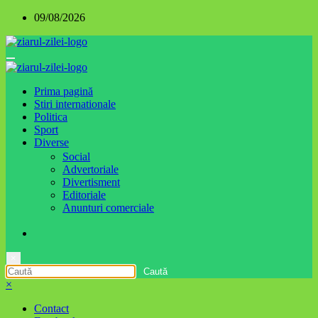
Sari
09/08/2026
la
conținut
Prima pagină
Stiri internationale
Politica
Sport
Diverse
Social
Advertoriale
Divertisment
Editoriale
Anunturi comerciale
×
×
Contact