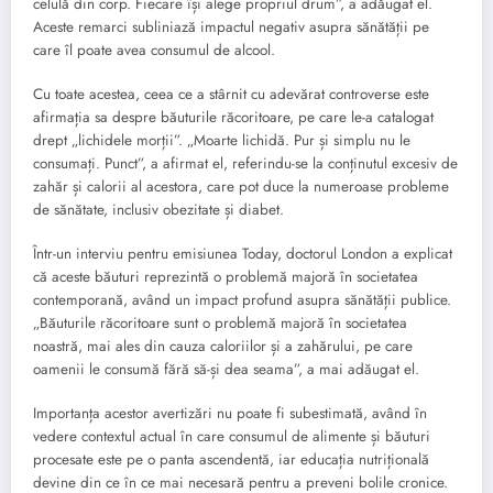
celulă din corp. Fiecare își alege propriul drum”, a adăugat el.
Aceste remarci subliniază impactul negativ asupra sănătății pe
care îl poate avea consumul de alcool.
Cu toate acestea, ceea ce a stârnit cu adevărat controverse este
afirmația sa despre băuturile răcoritoare, pe care le-a catalogat
drept „lichidele morții”. „Moarte lichidă. Pur și simplu nu le
consumați. Punct”, a afirmat el, referindu-se la conținutul excesiv de
zahăr și calorii al acestora, care pot duce la numeroase probleme
de sănătate, inclusiv obezitate și diabet.
Într-un interviu pentru emisiunea Today, doctorul London a explicat
că aceste băuturi reprezintă o problemă majoră în societatea
contemporană, având un impact profund asupra sănătății publice.
„Băuturile răcoritoare sunt o problemă majoră în societatea
noastră, mai ales din cauza caloriilor și a zahărului, pe care
oamenii le consumă fără să-și dea seama”, a mai adăugat el.
Importanța acestor avertizări nu poate fi subestimată, având în
vedere contextul actual în care consumul de alimente și băuturi
procesate este pe o panta ascendentă, iar educația nutrițională
devine din ce în ce mai necesară pentru a preveni bolile cronice.