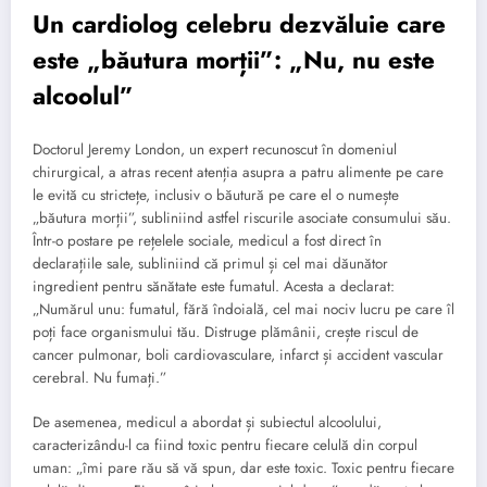
Un cardiolog celebru dezvăluie care
este „băutura morții”: „Nu, nu este
alcoolul”
Doctorul Jeremy London, un expert recunoscut în domeniul
chirurgical, a atras recent atenția asupra a patru alimente pe care
le evită cu strictețe, inclusiv o băutură pe care el o numește
„băutura morții”, subliniind astfel riscurile asociate consumului său.
Într-o postare pe rețelele sociale, medicul a fost direct în
declarațiile sale, subliniind că primul și cel mai dăunător
ingredient pentru sănătate este fumatul. Acesta a declarat:
„Numărul unu: fumatul, fără îndoială, cel mai nociv lucru pe care îl
poți face organismului tău. Distruge plămânii, crește riscul de
cancer pulmonar, boli cardiovasculare, infarct și accident vascular
cerebral. Nu fumați.”
De asemenea, medicul a abordat și subiectul alcoolului,
caracterizându-l ca fiind toxic pentru fiecare celulă din corpul
uman: „îmi pare rău să vă spun, dar este toxic. Toxic pentru fiecare