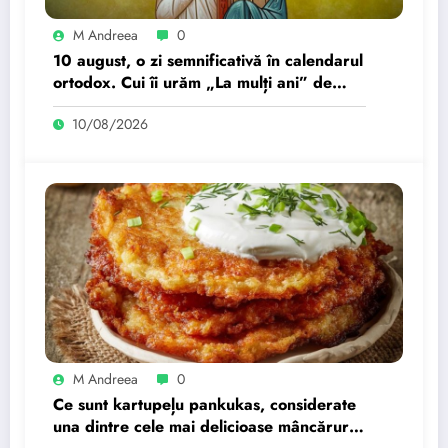
M Andreea
0
10 august, o zi semnificativă în calendarul
ortodox. Cui îi urăm „La mulți ani” de
Sfântul Lavrentie.
10/08/2026
M Andreea
0
Ce sunt kartupeļu pankukas, considerate
una dintre cele mai delicioase mâncăruri