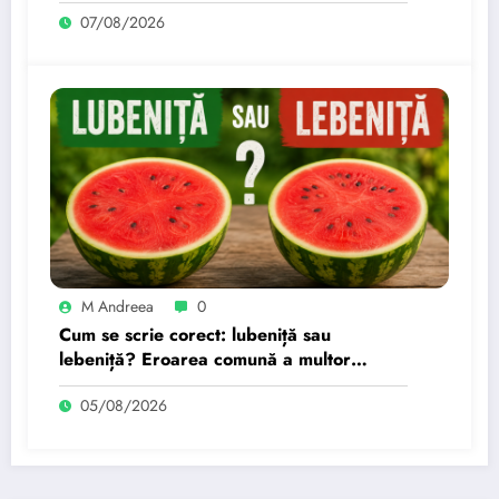
din lume? Se folosesc doar trei
07/08/2026
ingrediente pentru preparare.
M Andreea
0
Cum se scrie corect: lubeniță sau
lebeniță? Eroarea comună a multor
români
05/08/2026