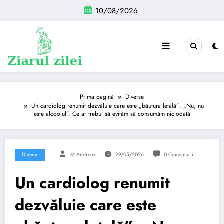
Sari
10/08/2026
la
conținut
Prima pagină
Diverse
Un cardiolog renumit dezvăluie care este „băutura letală”: „Nu, nu
este alcoolul”. Ce ar trebui să evităm să consumăm niciodată
Diverse
M Andreea
29/05/2026
0 Comentarii
Un cardiolog renumit
dezvăluie care este