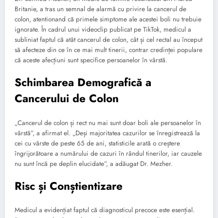
Britanie, a tras un semnal de alarmă cu privire la cancerul de
colon, atentionand că primele simptome ale acestei boli nu trebuie
ignorate. În cadrul unui videoclip publicat pe TikTok, medicul a
subliniat faptul că atât cancerul de colon, cât și cel rectal au început
să afecteze din ce în ce mai mult tinerii, contrar credinței populare
că aceste afecțiuni sunt specifice persoanelor în vârstă.
Schimbarea Demografică a
Cancerului de Colon
„Cancerul de colon și rect nu mai sunt doar boli ale persoanelor în
vârstă”, a afirmat el. „Deși majoritatea cazurilor se înregistrează la
cei cu vârste de peste 65 de ani, statisticile arată o creștere
îngrijorătoare a numărului de cazuri în rândul tinerilor, iar cauzele
nu sunt încă pe deplin elucidate”, a adăugat Dr. Mezher.
Risc și Conștientizare
Medicul a evidențiat faptul că diagnosticul precoce este esențial.