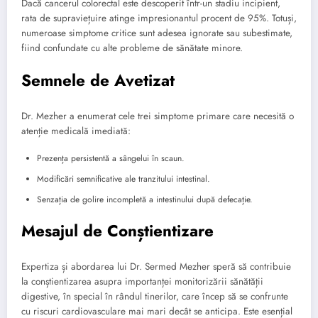
Dacă cancerul colorectal este descoperit într-un stadiu incipient,
rata de supraviețuire atinge impresionantul procent de 95%. Totuși,
numeroase simptome critice sunt adesea ignorate sau subestimate,
fiind confundate cu alte probleme de sănătate minore.
Semnele de Avetizat
Dr. Mezher a enumerat cele trei simptome primare care necesită o
atenție medicală imediată:
Prezența persistentă a sângelui în scaun.
Modificări semnificative ale tranzitului intestinal.
Senzația de golire incompletă a intestinului după defecație.
Mesajul de Conștientizare
Expertiza și abordarea lui Dr. Sermed Mezher speră să contribuie
la conștientizarea asupra importanței monitorizării sănătății
digestive, în special în rândul tinerilor, care încep să se confrunte
cu riscuri cardiovasculare mai mari decât se anticipa. Este esențial