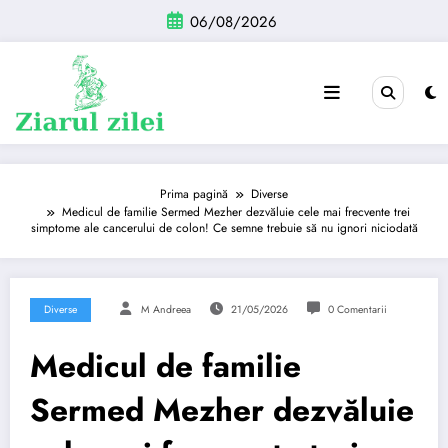
Sari
06/08/2026
la
conținut
Prima pagină
Diverse
Medicul de familie Sermed Mezher dezvăluie cele mai frecvente trei
simptome ale cancerului de colon! Ce semne trebuie să nu ignori niciodată
Diverse
M Andreea
21/05/2026
0 Comentarii
Medicul de familie
Sermed Mezher dezvăluie