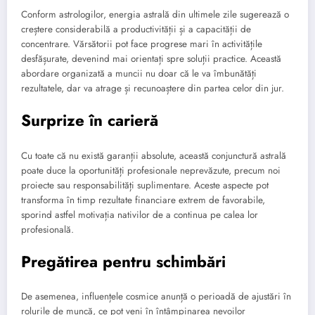
Conform astrologilor, energia astrală din ultimele zile sugerează o
creștere considerabilă a productivității și a capacității de
concentrare. Vărsătorii pot face progrese mari în activitățile
desfășurate, devenind mai orientați spre soluții practice. Această
abordare organizată a muncii nu doar că le va îmbunătăți
rezultatele, dar va atrage și recunoaștere din partea celor din jur.
Surprize în carieră
Cu toate că nu există garanții absolute, această conjunctură astrală
poate duce la oportunități profesionale neprevăzute, precum noi
proiecte sau responsabilități suplimentare. Aceste aspecte pot
transforma în timp rezultate financiare extrem de favorabile,
sporind astfel motivația nativilor de a continua pe calea lor
profesională.
Pregătirea pentru schimbări
De asemenea, influențele cosmice anunță o perioadă de ajustări în
rolurile de muncă, ce pot veni în întâmpinarea nevoilor