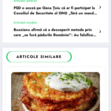
Articolul anterior
PSD o acuză pe Oana Țoiu că ar fi participat la
Consiliul de Securitate al ONU „fără un mandat
de la…
Articolul următor
Buzoianu afirmă că a descoperit metoda prin
care „se fură pădurile României”: Au falsificat
un ciocan de marcat și…
ARTICOLE SIMILARE