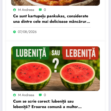
M Andreea
0
Ce sunt kartupeļu pankukas, considerate
una dintre cele mai delicioase mâncăruri
din lume? Se folosesc doar trei
07/08/2026
ingrediente pentru preparare.
M Andreea
0
Cum se scrie corect: lubeniță sau
lebeniță? Eroarea comună a multor