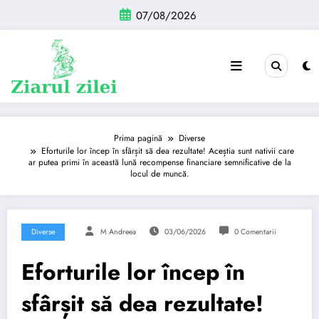
Sari
07/08/2026
la
conținut
Prima pagină
Diverse
Eforturile lor încep în sfârșit să dea rezultate! Aceștia sunt nativii care
ar putea primi în această lună recompense financiare semnificative de la
locul de muncă.
Diverse
M Andreea
03/06/2026
0 Comentarii
Eforturile lor încep în
sfârșit să dea rezultate!