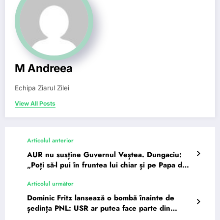
M Andreea
Echipa Ziarul Zilei
View All Posts
Articolul anterior
AUR nu susține Guvernul Veștea. Dungaciu:
„Poți să-l pui în fruntea lui chiar și pe Papa de
la Roma,…”
Articolul următor
Dominic Fritz lansează o bombă înainte de
ședința PNL: USR ar putea face parte din
Guvernul Veștea, dar fără PSD…