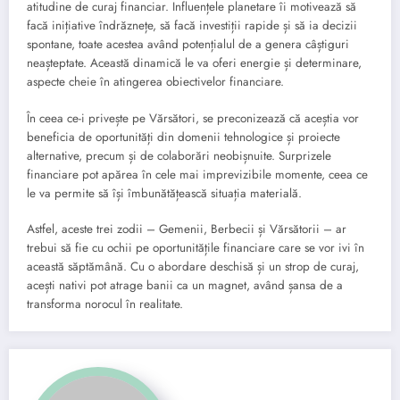
atitudine de curaj financiar. Influențele planetare îi motivează să
facă inițiative îndrăznețe, să facă investiții rapide și să ia decizii
spontane, toate acestea având potențialul de a genera câștiguri
neașteptate. Această dinamică le va oferi energie și determinare,
aspecte cheie în atingerea obiectivelor financiare.
În ceea ce-i privește pe Vărsători, se preconizează că aceștia vor
beneficia de oportunități din domenii tehnologice și proiecte
alternative, precum și de colaborări neobișnuite. Surprizele
financiare pot apărea în cele mai imprevizibile momente, ceea ce
le va permite să își îmbunătățească situația materială.
Astfel, aceste trei zodii – Gemenii, Berbecii și Vărsătorii – ar
trebui să fie cu ochii pe oportunitățile financiare care se vor ivi în
această săptămână. Cu o abordare deschisă și un strop de curaj,
acești nativi pot atrage banii ca un magnet, având șansa de a
transforma norocul în realitate.