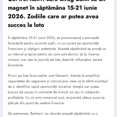
magnet în săptămâna 15-21 iunie
2026. Zodiile care ar putea avea
succes la loto
În săptămâna 15-21 iunie 2026, se preconizează o perioadă
favorabilă pentru anumite zodii, cu un accent pe oportunități
financiare și câștiguri potențiale. Această săptămână se anunță ca
un interval propice pentru cei care sunt dornici să își încerce
norocul, mai ales la jocurile de loto, datorită influențelor astrale
favorabile.
Primii pe lista favorizaților sunt Gemenii. Astrele le amplifică
capacitatea de negociere și comunicare, ceea ce le oferă avantajul
de a identifica rapid oportunități lucrative. Aceștia s-ar putea
bucura de succes în contracte de muncă noi sau în colaborări
profitabile. Cu un simț comercial acut, se prevăd câteva surprize
plăcute din punct de vedere financiar.
De asemenea, Berbecii vor aborda această săptămână cu o