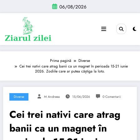
Sari
06/08/2026
la
conținut
Prima pagină
Diverse
Cei trei nativi care atrag banii ca un magnet în perioada 15-21 iunie
2026. Zodiile care ar putea câștiga la loto.
Diverse
M Andreea
15/06/2026
0 Comentarii
Cei trei nativi care atrag
banii ca un magnet în