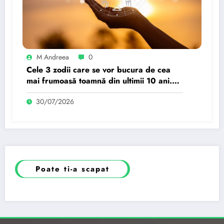
M Andreea
0
Cele 3 zodii care se vor bucura de cea
mai frumoasă toamnă din ultimii 10 ani.
Noroc în dragoste, bani și schimbări
30/07/2026
neașteptate.
Poate ti-a scapat