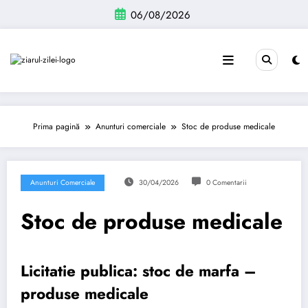
Sari
06/08/2026
la
conținut
Prima pagină
Anunturi comerciale
Stoc de produse medicale
Anunturi Comerciale
30/04/2026
0 Comentarii
Stoc de produse medicale
Licitatie publica: stoc de marfa –
produse medicale