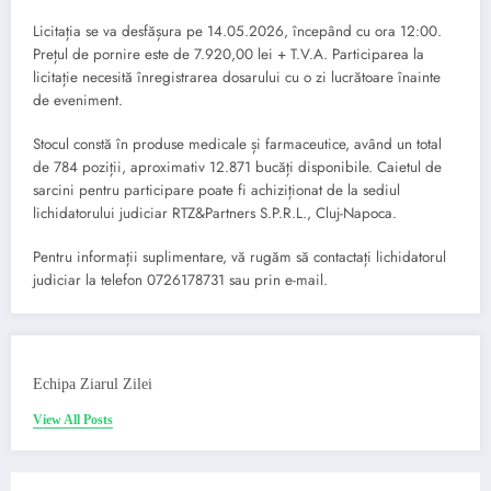
Licitația se va desfășura pe 14.05.2026, începând cu ora 12:00.
Prețul de pornire este de 7.920,00 lei + T.V.A. Participarea la
licitație necesită înregistrarea dosarului cu o zi lucrătoare înainte
de eveniment.
Stocul constă în produse medicale și farmaceutice, având un total
de 784 poziții, aproximativ 12.871 bucăți disponibile. Caietul de
sarcini pentru participare poate fi achiziționat de la sediul
lichidatorului judiciar RTZ&Partners S.P.R.L., Cluj-Napoca.
Pentru informații suplimentare, vă rugăm să contactați lichidatorul
judiciar la telefon 0726178731 sau prin e-mail.
Echipa Ziarul Zilei
View All Posts